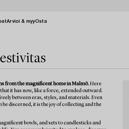
pat
Arvioi & myy
Osta
estivitas
items from the magnificent home in Malmö.
Here
that it has now, like a force, extended outward.
eely between eras, styles, and materials. Even
e discerned, it is the joy of collecting and the
magnificent bowls, and sets to candlesticks and