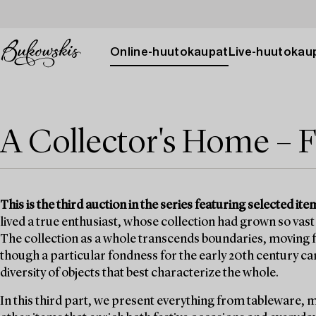
Online-huutokaupat
Live-huutokau
A Collector's Home – F
This is the third auction in the series featuring selected 
lived a true enthusiast, whose collection had grown so vast 
The collection as a whole transcends boundaries, moving fr
though a particular fondness for the early 20th century can b
diversity of objects that best characterize the whole.
In this third part, we present everything from tableware, 