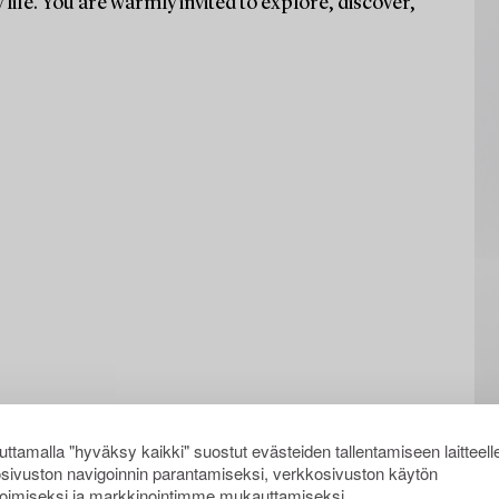
life. You are warmly invited to explore, discover,
ttamalla "hyväksy kaikki" suostut evästeiden tallentamiseen laitteell
sivuston navigoinnin parantamiseksi, verkkosivuston käytön
oimiseksi ja markkinointimme mukauttamiseksi.