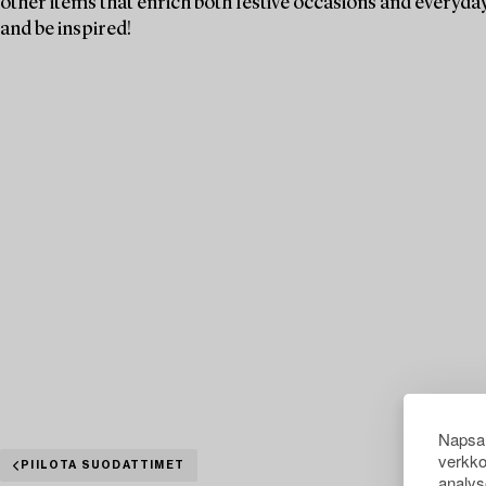
other items that enrich both festive occasions and everyday 
and be inspired!
Napsau
verkko
PIILOTA SUODATTIMET
analys