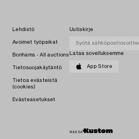
Lehdistö
Uutiskirje
Avoimet työpaikat
Lataa sovelluksemme
Bonhams - All auctions
App Store
Tietosuojakäytäntö
Tietoa evästeistä
(cookies)
Evästeasetukset
MAKSA