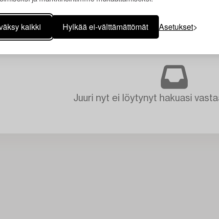
väksy kaikki
Hylkää ei-välttämättömät
Asetukset
Juuri nyt ei löytynyt hakuasi vasta