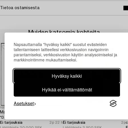
Tietoa ostamisesta
Muiden katsomia kohteita
Napsauttamalla "hyväksy kaikki" suostut evästeiden
tallentamiseen laitteellesi verkkosivuston navigoinnin
parantamiseksi, verkkosivuston käytön analysoimiseksi ja
markkinointimme mukauttamiseksi.
Hyväksy kaikki
Hylkää ei-välttämättömät
Asetukset
1688630
1693410
1
Ma Yue,
A Japanese brocade kimono,
A
"Dogs", 2006.
1980s.
C
Ei tarjouksia
2p 22 h
Ei tarjouksia
2p
c
Lähtöhinta
20 000 SEK
Lähtöhinta
2 500 SEK
E