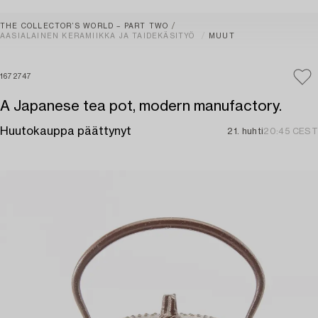
THE COLLECTOR’S WORLD – PART TWO
AASIALAINEN KERAMIIKKA JA TAIDEKÄSITYÖ
MUUT
1672747
A Japanese tea pot, modern manufactory.
Huutokauppa päättynyt
21. huhti
20:45 CEST