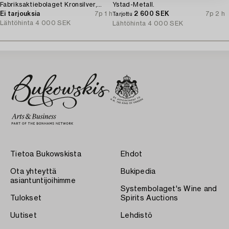
Fabriksaktiebolaget Kronsilver,
Ystad-Metall.
1930s.
Ei tarjouksia
7p 1 h
2 600 SEK
7p 2 h
Tarjottu
Lähtöhinta
4 000 SEK
Lähtöhinta
4 000 SEK
Tietoa Bukowskista
Ehdot
Ota yhteyttä
Bukipedia
asiantuntijoihimme
Systembolaget's Wine and
Tulokset
Spirits Auctions
Uutiset
Lehdistö