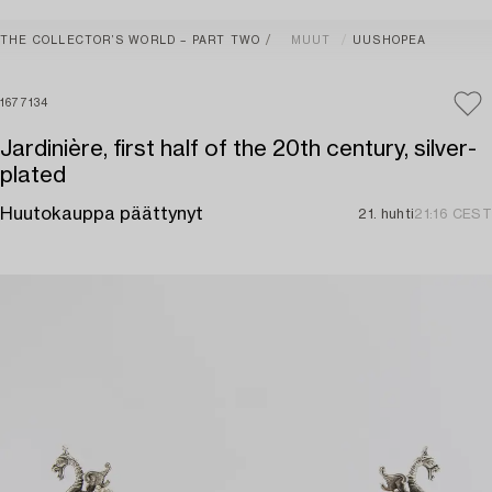
THE COLLECTOR’S WORLD – PART TWO
MUUT
UUSHOPEA
1677134
Jardinière, first half of the 20th century, silver-
plated
Huutokauppa päättynyt
21. huhti
21:16 CEST