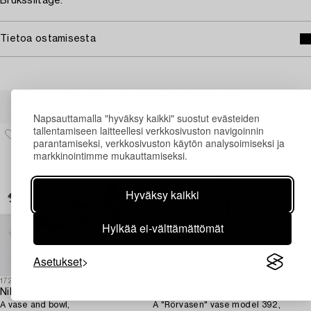
Bruksslitage.
Tietoa ostamisesta
Muiden katsomia kohteita
Napsauttamalla "hyväksy kaikki" suostut evästeiden
tallentamiseen laitteellesi verkkosivuston navigoinnin
parantamiseksi, verkkosivuston käytön analysoimiseksi ja
markkinointimme mukauttamiseksi.
Hyväksy kaikki
Hylkää ei-välttämättömät
Asetukset
1725418
1725421
Nils Fougstedt
Ivar Ålenius-Björk
A vase and bowl,
A "Rörvasen" vase model 392,