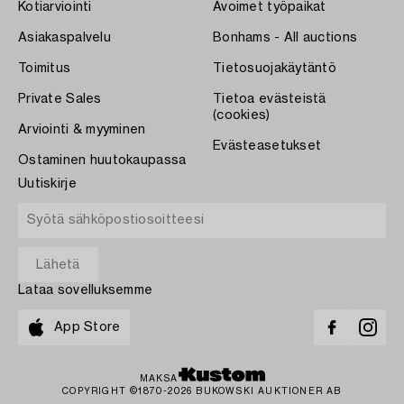
Kotiarviointi
Avoimet työpaikat
Asiakaspalvelu
Bonhams - All auctions
Toimitus
Tietosuojakäytäntö
Private Sales
Tietoa evästeistä
(cookies)
Arviointi & myyminen
Evästeasetukset
Ostaminen huutokaupassa
Uutiskirje
Lataa sovelluksemme
App Store
MAKSA
COPYRIGHT ©1870-2026 BUKOWSKI AUKTIONER AB