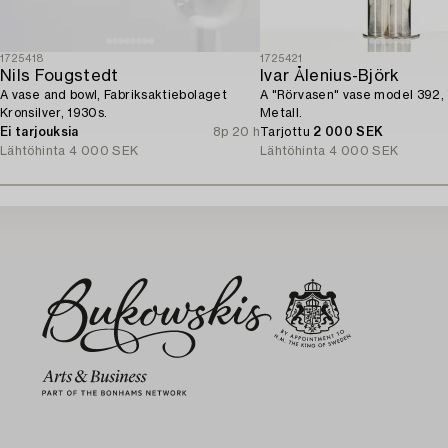
1725418
1725421
Nils Fougstedt
Ivar Ålenius-Björk
A vase and bowl, Fabriksaktiebolaget
A "Rörvasen" vase model 392,
Kronsilver, 1930s.
Metall.
Ei tarjouksia
8p 20 h
Tarjottu
2 000 SEK
Lähtöhinta
4 000 SEK
Lähtöhinta
4 000 SEK