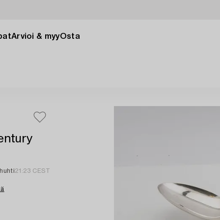
pat
Arvioi & myy
Osta
entury
 huhti
21:23 CEST
tä