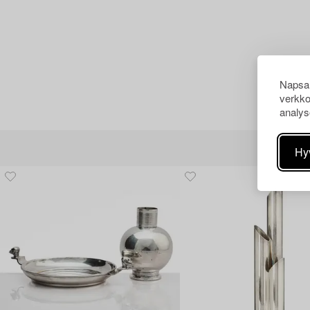
Napsau
verkko
analys
Hy