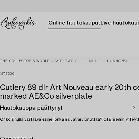
Online-huutokaupat
Live-huutokau
THE COLLECTOR’S WORLD – PART TWO
MUUT
UUSHOPEA
1677300
Cutlery 89 dlr Art Nouveau early 20th c
marked AE&Co silverplate
Huutokauppa päättynyt
21.
Onko sinulla vastaava esine jonka haluat arvioituttaa?
Ota meihin yhteyt