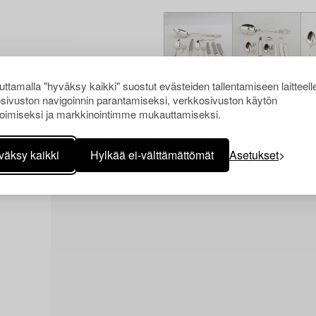
ttamalla "hyväksy kaikki" suostut evästeiden tallentamiseen laitteell
sivuston navigoinnin parantamiseksi, verkkosivuston käytön
oimiseksi ja markkinointimme mukauttamiseksi.
Muiden katsomia kohteita
väksy kaikki
Hylkää ei-välttämättömät
Asetukset