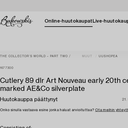
Online-huutokaupat
Live-huutokau
THE COLLECTOR’S WORLD – PART TWO
MUUT
UUSHOPEA
1677300
Cutlery 89 dlr Art Nouveau early 20th c
marked AE&Co silverplate
Huutokauppa päättynyt
21.
Onko sinulla vastaava esine jonka haluat arvioituttaa?
Ota meihin yhteyt