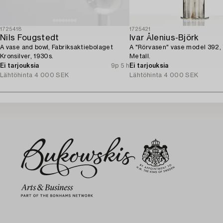
1725418
1725421
Nils Fougstedt
Ivar Ålenius-Björk
A vase and bowl, Fabriksaktiebolaget
A "Rörvasen" vase model 392,
Kronsilver, 1930s.
Metall.
Ei tarjouksia
9p 5 h
Ei tarjouksia
Lähtöhinta
4 000 SEK
Lähtöhinta
4 000 SEK