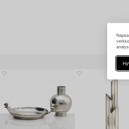
Napsau
verkko
analys
Hy