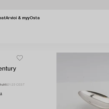
pat
Arvioi & myy
Osta
entury
 huhti
21:23 CEST
tä