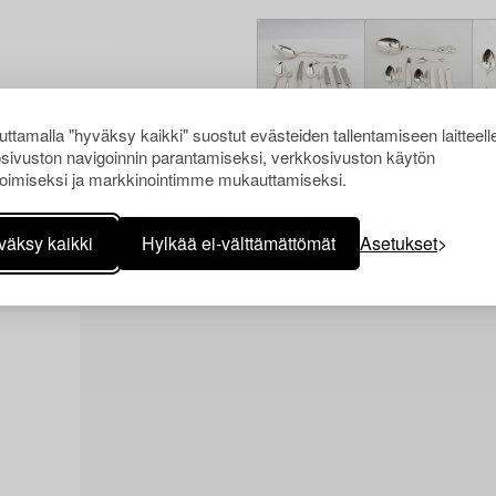
ttamalla "hyväksy kaikki" suostut evästeiden tallentamiseen laitteell
sivuston navigoinnin parantamiseksi, verkkosivuston käytön
oimiseksi ja markkinointimme mukauttamiseksi.
Muiden katsomia kohteita
väksy kaikki
Hylkää ei-välttämättömät
Asetukset