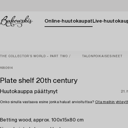
Online-huutokaupat
Live-huutokau
THE COLLECTOR’S WORLD – PART TWO
TALONPOIKAISESINEET
1680614
Plate shelf 20th century
Huutokauppa päättynyt
21. 
Onko sinulla vastaava esine jonka haluat arvioituttaa?
Ota meihin yhteyt
Betting wood, approx. 100x15x80 cm