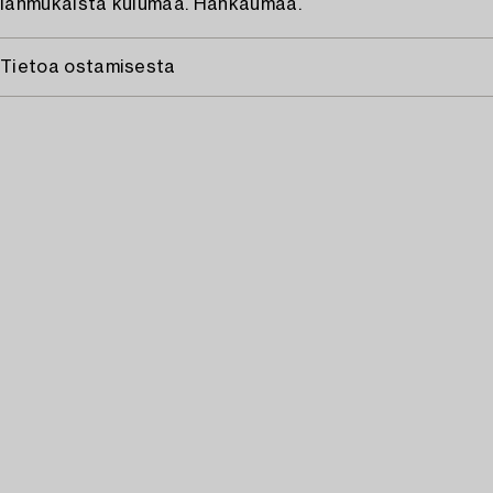
Iänmukaista kulumaa. Hankaumaa.
Tietoa ostamisesta