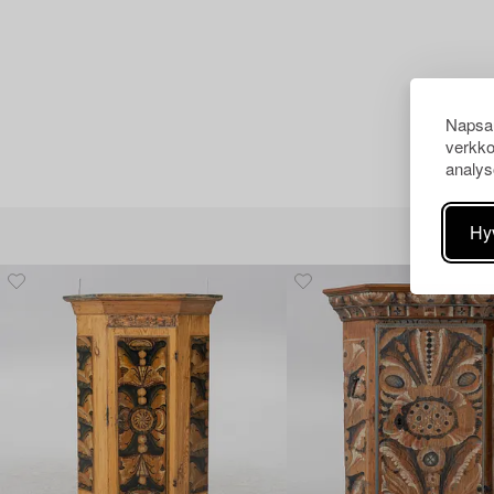
Napsau
verkko
analys
Hy