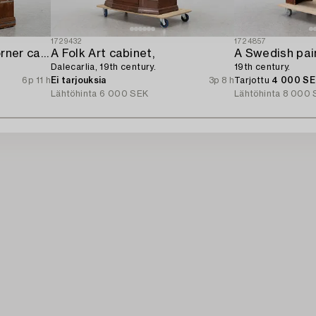
1729432
1724857
A Swedish provincial corner cabinet,
A Folk Art cabinet,
A Swedish pai
Dalecarlia, 19th century.
19th century.
6p 11 h
Ei tarjouksia
3p 8 h
Tarjottu
4 000 S
Lähtöhinta
6 000 SEK
Lähtöhinta
8 000 