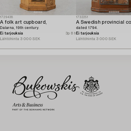
1729438
1732251
A folk art cupboard,
Dalarna, 19th century.
dated 1794.
Ei tarjouksia
3p 8 h
Ei tarjouksia
Lähtöhinta
3 000 SEK
Lähtöhinta
3 000 SEK