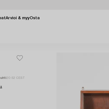
pat
Arvioi & myy
Osta
huhti
20:52 CEST
tä