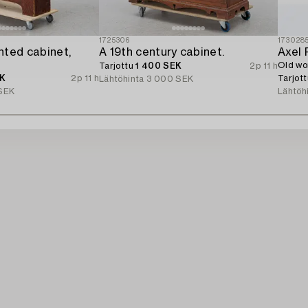
1725306
173028
nted cabinet,
A 19th century cabinet.
Axel 
Old wo
Tarjottu
1 400 SEK
2p 11 h
EK
2p 11 h
Tarjot
Lähtöhinta
3 000 SEK
SEK
Lähtöh