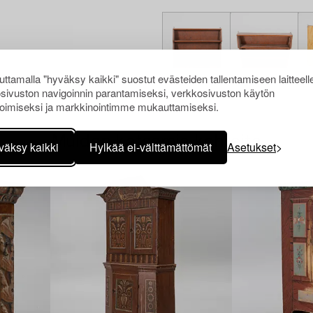
ttamalla "hyväksy kaikki" suostut evästeiden tallentamiseen laitteell
sivuston navigoinnin parantamiseksi, verkkosivuston käytön
oimiseksi ja markkinointimme mukauttamiseksi.
Muiden katsomia kohteita
väksy kaikki
Hylkää ei-välttämättömät
Asetukset