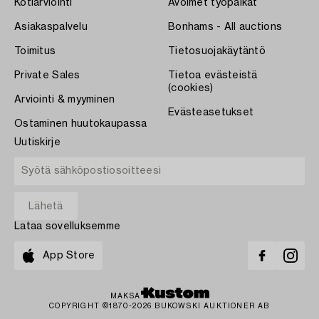
Kotiarviointi
Avoimet työpaikat
Asiakaspalvelu
Bonhams - All auctions
Toimitus
Tietosuojakäytäntö
Private Sales
Tietoa evästeistä
(cookies)
Arviointi & myyminen
Evästeasetukset
Ostaminen huutokaupassa
Uutiskirje
Lataa sovelluksemme
App Store
MAKSA
COPYRIGHT ©1870-2026 BUKOWSKI AUKTIONER AB