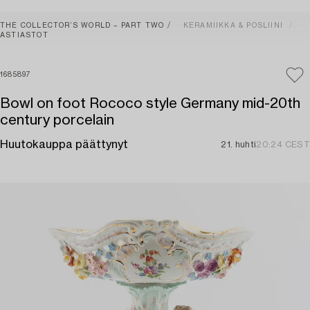
THE COLLECTOR’S WORLD – PART TWO
KERAMIIKKA & POSLIINI
ASTIASTOT
1685897
Bowl on foot Rococo style Germany mid-20th
century porcelain
Huutokauppa päättynyt
21. huhti
20:24 CEST