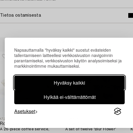
Tietoa ostamisesta
Muiden katsomia kohteita
Napsauttamalla "hyväksy kaikki" suostut evästeiden
tallentamiseen laitteellesi verkkosivuston navigoinnin
parantamiseksi, verkkosivuston käytön analysoimiseksi ja
markkinointimme mukauttamiseksi.
Hyväksy kaikki
Hylkää ei-välttämättömät
Asetukset
1727012
1728834
1
Royal Copenhagen
Royal Copenhagen
E
A 26-piece coffee service,
A set of twelve 'Blur Flower'
K