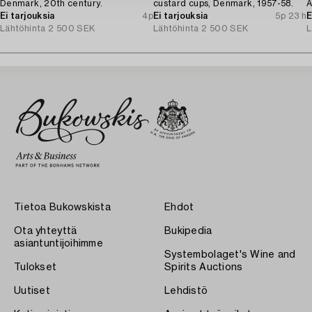
Denmark, 20th century.
custard cups, Denmark, 1957-58.
A
Ei tarjouksia
4p
Ei tarjouksia
5p 23 h
E
Lähtöhinta
2 500 SEK
Lähtöhinta
2 500 SEK
L
Tietoa Bukowskista
Ehdot
Ota yhteyttä
Bukipedia
asiantuntijoihimme
Systembolaget's Wine and
Tulokset
Spirits Auctions
Uutiset
Lehdistö