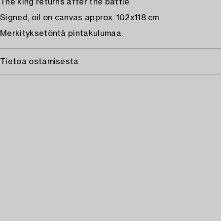
The king returns after the battle
Signed, oil on canvas approx. 102x118 cm
Merkityksetöntä pintakulumaa.
Tietoa ostamisesta