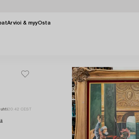
pat
Arvioi & myy
Osta
huhti
20:42 CEST
tä