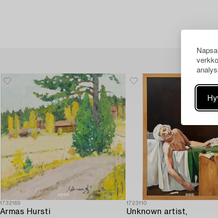
Napsau
verkko
analys
Hy
1732169
1723110
Armas Hursti
Unknown artist,