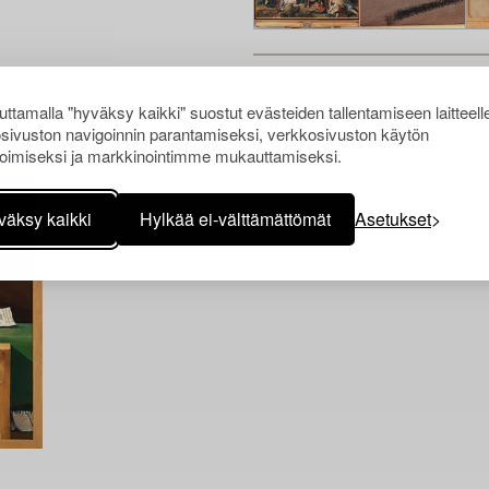
ttamalla "hyväksy kaikki" suostut evästeiden tallentamiseen laitteell
Muiden katsomia kohteita
sivuston navigoinnin parantamiseksi, verkkosivuston käytön
oimiseksi ja markkinointimme mukauttamiseksi.
väksy kaikki
Hylkää ei-välttämättömät
Asetukset