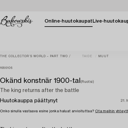
Online-huutokaupat
Live-huutokau
THE COLLECTOR’S WORLD – PART TWO
TAIDE
MUUT
1686106
Okänd konstnär 1900-tal
(Ruotsi)
The king returns after the battle
Huutokauppa päättynyt
21. 
Onko sinulla vastaava esine jonka haluat arvioituttaa?
Ota meihin yhteyt