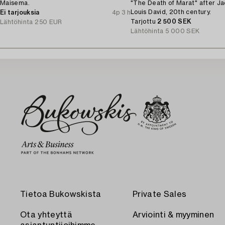
Maisema.
"The Death of Marat" after J
Louis David, 20th century.
Ei tarjouksia
4p 3 h
Tarjottu
2 500 SEK
Lähtöhinta
250 EUR
Lähtöhinta
5 000 SEK
Tietoa Bukowskista
Private Sales
Ota yhteyttä
Arviointi & myyminen