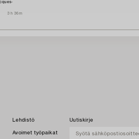
acques-
3 h 36m
Lehdistö
Uutiskirje
Avoimet työpaikat