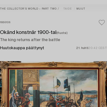
THE COLLECTOR’S WORLD – PART TWO
TAIDE
MUUT
1686106
Okänd konstnär 1900-tal
(Ruotsi)
The king returns after the battle
Huutokauppa päättynyt
21. huhti
20:42 CEST