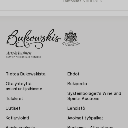
Lähtöhinta
5 000 SEK
Tietoa Bukowskista
Ehdot
Ota yhteyttä
Bukipedia
asiantuntijoihimme
Systembolaget's Wine and
Tulokset
Spirits Auctions
Uutiset
Lehdistö
Kotiarviointi
Avoimet työpaikat
Asiakaspalvelu
Bonhams - All auctions