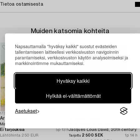
Tietoa ostamisesta
Muiden katsomia kohteita
Napsauttamalla "hyväksy kaikki" suostut evästeiden
tallentamiseen laitteellesi verkkosivuston navigoinnin
parantamiseksi, verkkosivuston käytön analysoimiseksi ja
markkinointimme mukauttamiseksi.
Hyväksy kaikki
Hylkää ei-välttämättömät
Asetukset
1732169
1723110
Armas Hursti
Unknown artist,
Maisema.
"The Death of Marat" after
Ei tarjouksia
5p 13 h
Jacques-Louis David, 20th century.
Lähtöhinta
250 EUR
2 500 SEK
1p 14 h
Tarjottu