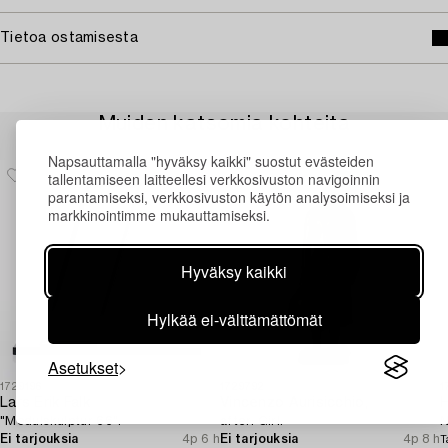
Tietoa ostamisesta
Muiden katsomia kohteita
Napsauttamalla "hyväksy kaikki" suostut evästeiden
tallentamiseen laitteellesi verkkosivuston navigoinnin
parantamiseksi, verkkosivuston käytön analysoimiseksi ja
markkinointimme mukauttamiseksi.
Hyväksy kaikki
Hylkää ei-välttämättömät
Asetukset
1729196
1729792
1
Lars Erik Falk
Vincenzo Aurisicchio,
H
"Modulskulptur 66".
after. Girl.
N
Ei tarjouksia
4p 6 h
Ei tarjouksia
4p 8 h
T