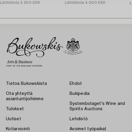
Lähtöhinta
2 500 SEK
Lähtöhinta
4 000 SEK
L
Tietoa Bukowskista
Ehdot
Ota yhteyttä
Bukipedia
asiantuntijoihimme
Systembolaget's Wine and
Tulokset
Spirits Auctions
Uutiset
Lehdistö
Kotiarviointi
Avoimet työpaikat