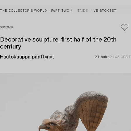
THE COLLECTOR’S WORLD – PART TWO
TAIDE
VEISTOKSET
1686379
Decorative sculpture, first half of the 20th
century
Huutokauppa päättynyt
21. huhti
21:48 CEST