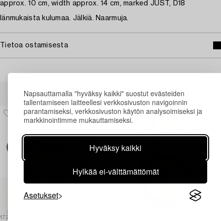
approx. 10 cm, width approx. 14 cm, marked JUST, D18
Iänmukaista kulumaa. Jälkiä. Naarmuja.
Tietoa ostamisesta
Muiden katsomia kohteita
Napsauttamalla "hyväksy kaikki" suostut evästeiden
tallentamiseen laitteellesi verkkosivuston navigoinnin
parantamiseksi, verkkosivuston käytön analysoimiseksi ja
markkinointimme mukauttamiseksi.
Hyväksy kaikki
Hylkää ei-välttämättömät
Asetukset
1725362
1725305
1