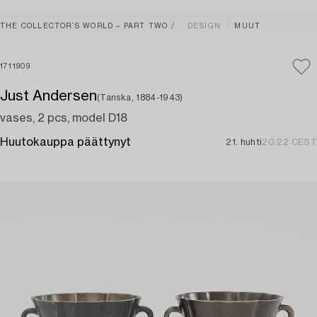
THE COLLECTOR’S WORLD – PART TWO
DESIGN
MUUT
1711909
Just Andersen
(Tanska, 1884-1943)
vases, 2 pcs, model D18
Huutokauppa päättynyt
21. huhti
20:22 CEST