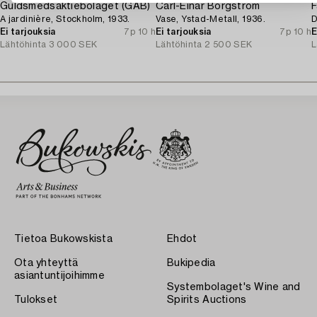
Guldsmedsaktiebolaget (GAB)
Carl-Einar Borgström
F
A jardinière, Stockholm, 1933.
Vase, Ystad-Metall, 1936.
D
Ei tarjouksia
7p 10 h
Ei tarjouksia
7p 10 h
E
Lähtöhinta
3 000 SEK
Lähtöhinta
2 500 SEK
L
Tietoa Bukowskista
Ehdot
Ota yhteyttä
Bukipedia
asiantuntijoihimme
Systembolaget's Wine and
Tulokset
Spirits Auctions