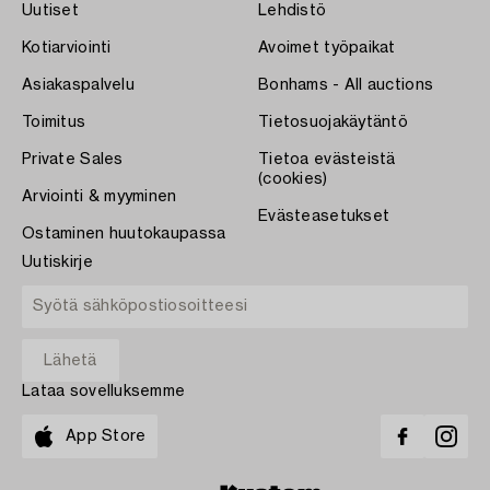
Uutiset
Lehdistö
Kotiarviointi
Avoimet työpaikat
Asiakaspalvelu
Bonhams - All auctions
Toimitus
Tietosuojakäytäntö
Private Sales
Tietoa evästeistä
(cookies)
Arviointi & myyminen
Evästeasetukset
Ostaminen huutokaupassa
Uutiskirje
Lataa sovelluksemme
App Store