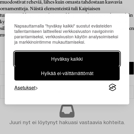
muodostivat reheviä, lähes kuin omasta tahdostaan kasvavia
ornamentteja. Näistä elementeistä tuli Kaipiaisen
tunnusmerkkejä, visuaalisia merkkejä maailmasta, jonka vain hän
kykeni tuomaan näkyviin. Birger Kaipiainen rakensi taiteessaan
Napsauttamalla "hyväksy kaikki" suostut evästeiden
sillan arjen ja fantasian välille, jättäen pysyvän jäljen suomalaiseen
tallentamiseen laitteellesi verkkosivuston navigoinnin
muotoiluhistoriaan.
parantamiseksi, verkkosivuston käytön analysoimiseksi
ja markkinointimme mukauttamiseksi.
Hyväksy kaikki
Hylkää ei-välttämättömät
Asetukset
Suodatin
Juuri nyt ei löytynyt hakuasi vastaavia kohteita.