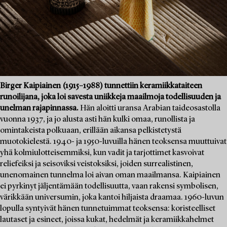
Birger Kaipiainen (1915–1988) tunnettiin keramiikkataiteen
runoilijana, joka loi savesta uniikkeja maailmoja todellisuuden ja
unelman rajapinnassa.
Hän aloitti uransa Arabian taideosastolla
vuonna 1937, ja jo alusta asti hän kulki omaa, runollista ja
omintakeista polkuaan, erillään aikansa pelkistetystä
muotokielestä. 1940- ja 1950-luvuilla hänen teoksensa muuttuivat
yhä kolmiulotteisemmiksi, kun vadit ja tarjottimet kasvoivat
reliefeiksi ja seisoviksi veistoksiksi, joiden surrealistinen,
unenomainen tunnelma loi aivan oman maailmansa. Kaipiainen
ei pyrkinyt jäljentämään todellisuutta, vaan rakensi symbolisen,
värikkään universumin, joka kantoi hiljaista draamaa. 1960-luvun
lopulla syntyivät hänen tunnetuimmat teoksensa: koristeelliset
lautaset ja esineet, joissa kukat, hedelmät ja keramiikkahelmet