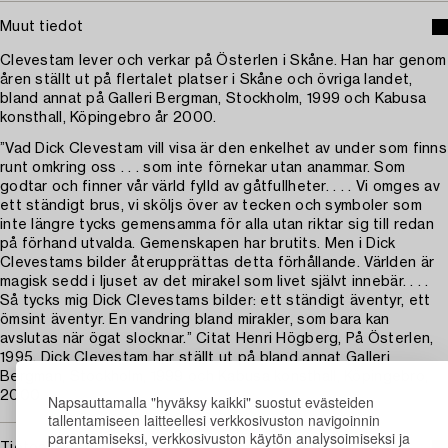
Muut tiedot
Clevestam lever och verkar på Österlen i Skåne. Han har genom
åren ställt ut på flertalet platser i Skåne och övriga landet,
bland annat på Galleri Bergman, Stockholm, 1999 och Kabusa
konsthall, Köpingebro år 2000.
”Vad Dick Clevestam vill visa är den enkelhet av under som finns
runt omkring oss . . . som inte förnekar utan anammar. Som
godtar och finner vår värld fylld av gåtfullheter. . . . Vi omges av
ett ständigt brus, vi sköljs över av tecken och symboler som
inte längre tycks gemensamma för alla utan riktar sig till redan
på förhand utvalda. Gemenskapen har brutits. Men i Dick
Clevestams bilder återupprättas detta förhållande. Världen är
magisk sedd i ljuset av det mirakel som livet självt innebär. . . .
Så tycks mig Dick Clevestams bilder: ett ständigt äventyr, ett
ömsint äventyr. En vandring bland mirakler, som bara kan
avslutas när ögat slocknar.” Citat Henri Högberg, På Österlen,
1995. Dick Clevestam har ställt ut på bland annat Galleri
Bergman, Stockholm, 1999 och Kabusa konsthall, Köpingebro,
2000.
Napsauttamalla "hyväksy kaikki" suostut evästeiden
tallentamiseen laitteellesi verkkosivuston navigoinnin
parantamiseksi, verkkosivuston käytön analysoimiseksi ja