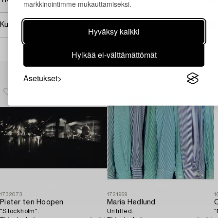
Tietoa ostamisesta
markkinointimme mukauttamiseksi.
Kuvan käyttöoikeudet
Hyväksy kaikki
Hylkää ei-välttämättömät
Muiden katsomia kohteita
Asetukset
1732073
1721969
1
Pieter ten Hoopen
Maria Hedlund
C
"Stockholm".
Untitled.
"