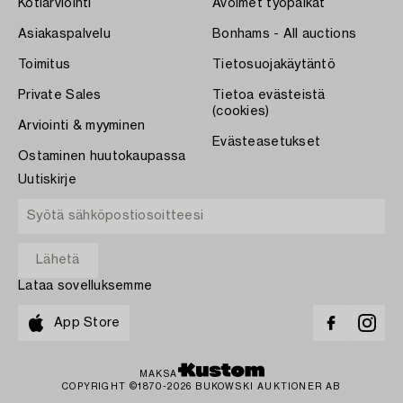
Kotiarviointi
Avoimet työpaikat
Asiakaspalvelu
Bonhams - All auctions
Toimitus
Tietosuojakäytäntö
Private Sales
Tietoa evästeistä
(cookies)
Arviointi & myyminen
Evästeasetukset
Ostaminen huutokaupassa
Uutiskirje
Lataa sovelluksemme
App Store
MAKSA
COPYRIGHT ©1870-2026 BUKOWSKI AUKTIONER AB