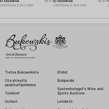
Ei tarjouksia
6p 8 h
Ei tarjouksia
6p 8 h
T
Lähtöhinta
2 500 SEK
Lähtöhinta
2 500 SEK
L
Tietoa Bukowskista
Ehdot
Ota yhteyttä
Bukipedia
asiantuntijoihimme
Systembolaget's Wine and
Tulokset
Spirits Auctions
Uutiset
Lehdistö