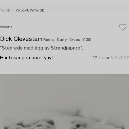
TAIDE
VALOKUVATAIDE
1685941
Dick Clevestam
(Ruotsi, Syntymävuosi 1939)
"Stenrede med ägg av Strandpipare".
Huutokauppa päättynyt
27. touko
16:18 CEST