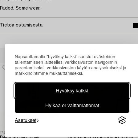
Faded. Some wear.
Tietoa ostamisesta
Muiden katsomia kohteita
Napsauttamalla "hyväksy kaikki" suostut evästeiden
tallentamiseen laitteellesi verkkosivuston navigoinnin
parantamiseksi, verkkosivuston käytön analysoimiseksi ja
markkinointimme mukauttamiseksi.
Hyväksy kaikki
Hylkää ei-välttämättömät
Asetukset
1725242
1725362
1
Bernhard M Linder,
Guldsmedsaktiebolaget (GAB)
C