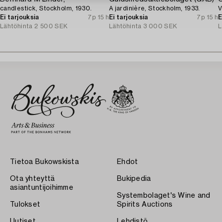
candlestick, Stockholm, 1930.
A jardinière, Stockholm, 1933.
V
Ei tarjouksia
7p 15 h
Ei tarjouksia
7p 15 h
E
Lähtöhinta
2 500 SEK
Lähtöhinta
3 000 SEK
L
Tietoa Bukowskista
Ehdot
Ota yhteyttä
Bukipedia
asiantuntijoihimme
Systembolaget's Wine and
Tulokset
Spirits Auctions
Uutiset
Lehdistö