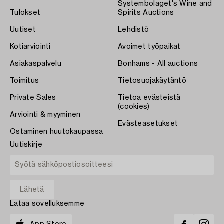
Systembolaget's Wine and
Tulokset
Spirits Auctions
Uutiset
Lehdistö
Kotiarviointi
Avoimet työpaikat
Asiakaspalvelu
Bonhams - All auctions
Toimitus
Tietosuojakäytäntö
Private Sales
Tietoa evästeistä
(cookies)
Arviointi & myyminen
Evästeasetukset
Ostaminen huutokaupassa
Uutiskirje
Lataa sovelluksemme