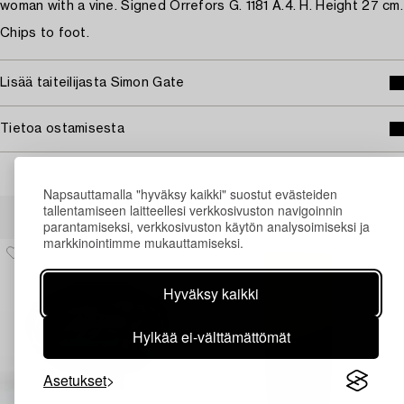
woman with a vine. Signed Orrefors G. 1181 A.4. H. Height 27 cm.
Chips to foot.
Lisää taiteilijasta Simon Gate
Tietoa ostamisesta
Napsauttamalla "hyväksy kaikki" suostut evästeiden
Muiden katsomia kohteita
tallentamiseen laitteellesi verkkosivuston navigoinnin
parantamiseksi, verkkosivuston käytön analysoimiseksi ja
markkinointimme mukauttamiseksi.
Hyväksy kaikki
Hylkää ei-välttämättömät
Asetukset