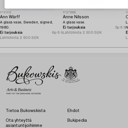
1731112
1727868
1
Ann Wärff
Anne Nilsson
O
A glass vase, Sweden, signed,
A glass vase.
L
1980.
Ei tarjouksia
5p 6 h
N
Ei tarjouksia
6p 6 h
Lähtöhinta
2 500 SEK
E
Lähtöhinta
2 500 SEK
L
Tietoa Bukowskista
Ehdot
Ota yhteyttä
Bukipedia
asiantuntijoihimme