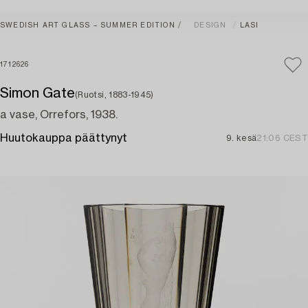
SWEDISH ART GLASS – SUMMER EDITION
DESIGN
LASI
1712626
Simon Gate
(Ruotsi, 1883-1945)
a vase, Orrefors, 1938.
Huutokauppa päättynyt
9. kesä
21:06 CEST