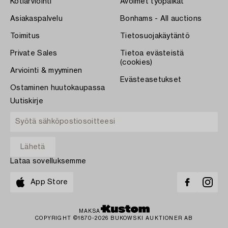
Kotiarviointi
Avoimet työpaikat
Asiakaspalvelu
Bonhams - All auctions
Toimitus
Tietosuojakäytäntö
Private Sales
Tietoa evästeistä
(cookies)
Arviointi & myyminen
Evästeasetukset
Ostaminen huutokaupassa
Uutiskirje
Lataa sovelluksemme
App Store
MAKSA
COPYRIGHT ©1870-2026 BUKOWSKI AUKTIONER AB