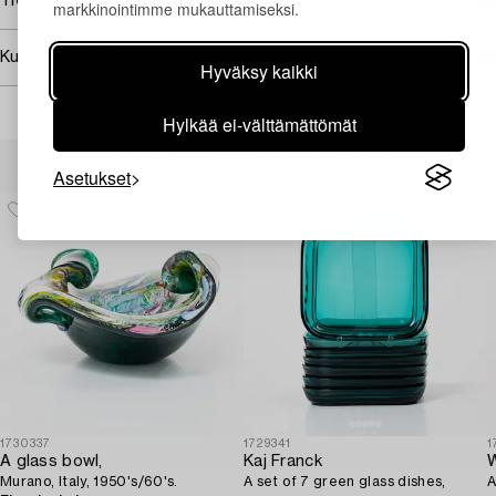
Tietoa ostamisesta
markkinointimme mukauttamiseksi.
Kuvan käyttöoikeudet
Hyväksy kaikki
Hylkää ei-välttämättömät
Muiden katsomia kohteita
Asetukset
1730337
1729341
1
A glass bowl,
Kaj Franck
W
Murano, Italy, 1950's/60's.
A set of 7 green glass dishes,
A