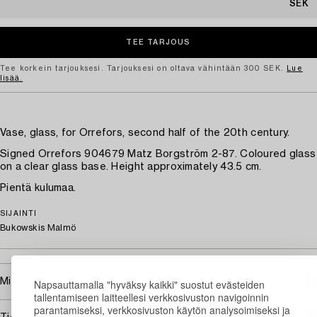
SEK
Tee korkein tarjouksesi. Tarjouksesi on oltava vähintään 300 SEK.
Lue
lisää.
Vase, glass, for Orrefors, second half of the 20th century.
Signed Orrefors 904679 Matz Borgström 2-87. Coloured glass
on a clear glass base. Height approximately 43.5 cm.
Pientä kulumaa.
SIJAINTI
Bukowskis Malmö
Mitä kuljetus maksaa?
Napsauttamalla "hyväksy kaikki" suostut evästeiden
tallentamiseen laitteellesi verkkosivuston navigoinnin
parantamiseksi, verkkosivuston käytön analysoimiseksi ja