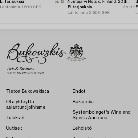
Ei tarjouksia
5p 12 h
Nuutajärvi Notsjö, Finland, 20th
d
Lähtöhinta
1 500 SEK
century.
Ei tarjouksia
3p 11 h
E
Lähtöhinta
2 500 SEK
L
Tietoa Bukowskista
Ehdot
Ota yhteyttä
Bukipedia
asiantuntijoihimme
Systembolaget's Wine and
Tulokset
Spirits Auctions
Uutiset
Lehdistö