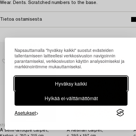
Wear. Dents. Scratched numbers to the base.
Tietoa ostamisesta
Muiden katsomia kohteita
Napsauttamalla "hyväksy kaikki" suostut evästeiden
tallentamiseen laitteellesi verkkosivuston navigoinnin
parantamiseksi, verkkosivuston käytön analysoimiseksi ja
markkinointimme mukauttamiseksi.
Hyväksy kaikki
Hylkää ei-välttämättömät
Asetukset
1724597
1730624
1
A semi-antique carpet,
A Keshan carpet,
A
Kashan, c. 310 x 215 cm.
c. 295 x 197 cm.
c