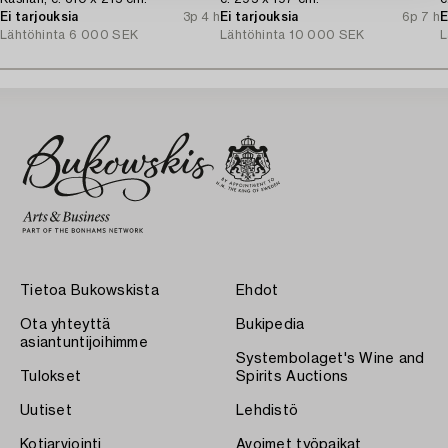
Ei tarjouksia
3p 4 h
Ei tarjouksia
6p 7 h
E
Lähtöhinta
6 000 SEK
Lähtöhinta
10 000 SEK
L
Tietoa Bukowskista
Ehdot
Ota yhteyttä
Bukipedia
asiantuntijoihimme
Systembolaget's Wine and
Tulokset
Spirits Auctions
Uutiset
Lehdistö
Kotiarviointi
Avoimet työpaikat