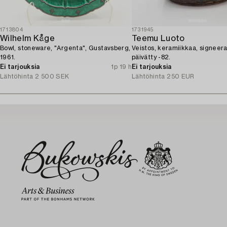
1713804
1731945
Wilhelm Kåge
Teemu Luoto
Bowl, stoneware, "Argenta", Gustavsberg,
Veistos, keramiikkaa, signeera
1961.
päivätty -82.
Ei tarjouksia
1p 19 h
Ei tarjouksia
Lähtöhinta
2 500 SEK
Lähtöhinta
250 EUR