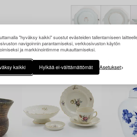
ttamalla "hyväksy kaikki" suostut evästeiden tallentamiseen laitteell
sivuston navigoinnin parantamiseksi, verkkosivuston käytön
oimiseksi ja markkinointimme mukauttamiseksi.
Muiden katsomia kohteita
väksy kaikki
Hylkää ei-välttämättömät
Asetukset