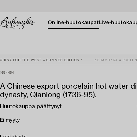
Online-huutokaupat
Live-huutokau
CHINA FOR THE WEST – SUMMER EDITION
KERAMIIKKA & POSLIIN
1684454
A Chinese export porcelain hot water di
dynasty, Qianlong (1736-95).
Huutokauppa päättynyt
Ei myyty