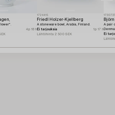
1724415
173073
agen,
Friedl Holzer-Kjellberg
Björn
Flower".
A stoneware bowl, Arabia, Finland.
A pair
Denmar
4p 18 h
Ei tarjouksia
1p 17 h
Ei tarj
SEK
Lähtöhinta
2 500 SEK
Lähtöh