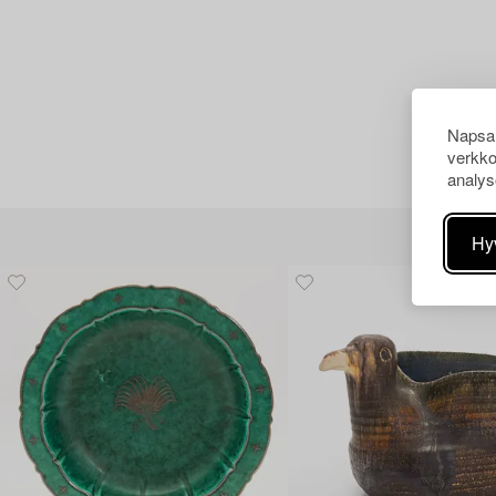
Napsau
verkko
analys
Hy