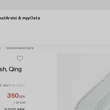
pat
Arvioi & myy
Osta
I
SKANDINAAVINEN
sh, Qing
5. elo
18:34 CEST
350
SEK
≈ 32 EUR