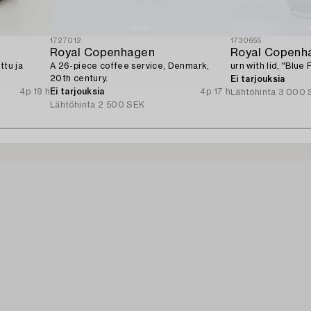
1727012
1730655
Royal Copenhagen
Royal Copenh
ttu ja
A 26-piece coffee service, Denmark,
urn with lid, "Blue 
20th century.
Ei tarjouksia
4p 19 h
Ei tarjouksia
4p 17 h
Lähtöhinta
3 000 
Lähtöhinta
2 500 SEK