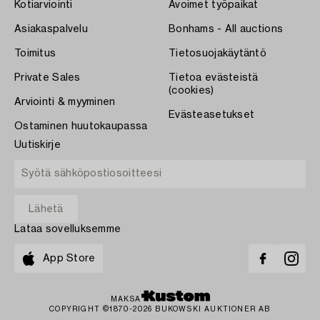
Kotiarviointi
Avoimet työpaikat
Asiakaspalvelu
Bonhams - All auctions
Toimitus
Tietosuojakäytäntö
Private Sales
Tietoa evästeistä
(cookies)
Arviointi & myyminen
Evästeasetukset
Ostaminen huutokaupassa
Uutiskirje
Lataa sovelluksemme
App Store
MAKSA
COPYRIGHT ©1870-2026 BUKOWSKI AUKTIONER AB