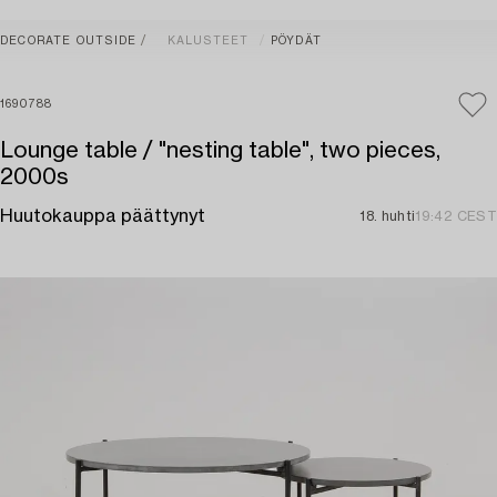
DECORATE OUTSIDE
KALUSTEET
PÖYDÄT
1690788
Lounge table / "nesting table", two pieces,
2000s
Huutokauppa päättynyt
18. huhti
19:42 CEST