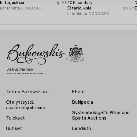
Ei tarjouksia
1p 9 h
20th century.
D
Lähtöhinta
3 000 SEK
Ei tarjouksia
2p 6 h
E
Lähtöhinta
3 000 SEK
L
Tietoa Bukowskista
Ehdot
Ota yhteyttä
Bukipedia
asiantuntijoihimme
Systembolaget's Wine and
Tulokset
Spirits Auctions
Uutiset
Lehdistö