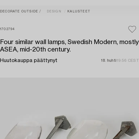
DECORATE OUTSIDE
DESIGN
KALUSTEET
1702794
Four similar wall lamps, Swedish Modern, mostly
ASEA, mid-20th century.
Huutokauppa päättynyt
18. huhti
19:56 CEST