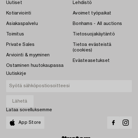
Uutiset
Lehdistö
Kotiarviointi
Avoimet työpaikat
Asiakaspalvelu
Bonhams - All auctions
Toimitus
Tietosuojakäytäntö
Private Sales
Tietoa evästeistä
(cookies)
Arviointi & myyminen
Evästeasetukset
Ostaminen huutokaupassa
Uutiskirje
Lataa sovelluksemme
App Store