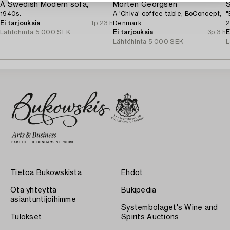
A Swedish Modern sofa,
Morten Georgsen
S
1940s.
A 'Chiva' coffee table, BoConcept,
"
Ei tarjouksia
1p 23 h
Denmark.
2
Lähtöhinta
5 000 SEK
Ei tarjouksia
3p 3 h
E
Lähtöhinta
5 000 SEK
L
Tietoa Bukowskista
Ehdot
Ota yhteyttä
Bukipedia
asiantuntijoihimme
Systembolaget's Wine and
Tulokset
Spirits Auctions