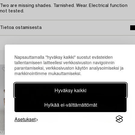
Two are missing shades. Tarnished. Wear. Electrical function
not tested.
Tietoa ostamisesta
Muiden katsomia kohteita
Napsauttamalla "hyväksy kaikki" suostut evästeiden
tallentamiseen laitteellesi verkkosivuston navigoinnin
parantamiseksi, verkkosivuston käytön analysoimiseksi ja
markkinointimme mukauttamiseksi.
Hyväksy kaikki
Hylkää ei-välttämättömät
Asetukset
1730805
1731499
1