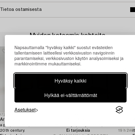
Tietoa ostamisesta
Muiden katsomia kohteita
Napsauttamalla "hyväksy kaikki" suostut evästeiden
tallentamiseen laitteellesi verkkosivuston navigoinnin
parantamiseksi, verkkosivuston käytön analysoimiseksi ja
markkinointimme mukauttamiseksi.
Hyväksy kaikki
Hylkää ei-välttämättömät
Asetukset
1724555
1730560
1
Armchairs,
Dining table,
A
a pair, Art Deco, first half of the
"Symphony" Haslev, Denmark.
T
20th century.
Ei tarjouksia
19 h 2m
I