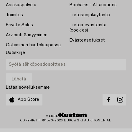
Asiakaspalvelu
Bonhams - All auctions
Toimitus
Tietosuojakäytäntö
Private Sales
Tietoa evästeistä
(cookies)
Arviointi & myyminen
Evästeasetukset
Ostaminen huutokaupassa
Uutiskirje
Lataa sovelluksemme
App Store
MAKSA
COPYRIGHT ©1870-2026 BUKOWSKI AUKTIONER AB