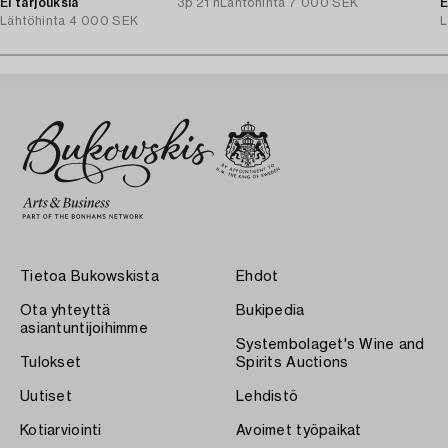
Ei tarjouksia
3p 21 h
Lähtöhinta
7 000 SEK
E
Lähtöhinta
4 000 SEK
L
Tietoa Bukowskista
Ehdot
Ota yhteyttä
Bukipedia
asiantuntijoihimme
Systembolaget's Wine and
Tulokset
Spirits Auctions
Uutiset
Lehdistö
Kotiarviointi
Avoimet työpaikat