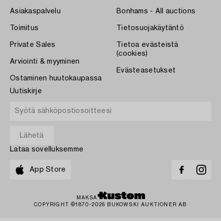
Asiakaspalvelu
Bonhams - All auctions
Toimitus
Tietosuojakäytäntö
Private Sales
Tietoa evästeistä
(cookies)
Arviointi & myyminen
Evästeasetukset
Ostaminen huutokaupassa
Uutiskirje
Lataa sovelluksemme
App Store
MAKSA
COPYRIGHT ©1870-2026 BUKOWSKI AUKTIONER AB