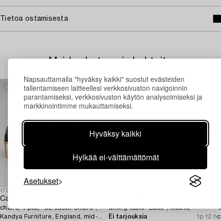
Tietoa ostamisesta
Muiden katsomia kohteita
Napsauttamalla "hyväksy kaikki" suostut evästeiden
tallentamiseen laitteellesi verkkosivuston navigoinnin
parantamiseksi, verkkosivuston käytön analysoimiseksi ja
markkinointimme mukauttamiseksi.
Hyväksy kaikki
Hylkää ei-välttämättömät
Asetukset
1726659
1728084
1
Carl Jacobs,
Mika Tolvanen,
A
chairs, 4 pcs, "C2 Jason Chairs",
dining table "Base", Muuto,
'
Kandya Furniture, England, mid-
Ei tarjouksia
1p 12 h
c