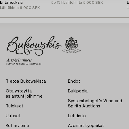
20th century.
Ei tarjouksia
5p 13 h
Lähtöhinta
5 000 SEK
E
Lähtöhinta
6 000 SEK
L
Tietoa Bukowskista
Ehdot
Ota yhteyttä
Bukipedia
asiantuntijoihimme
Systembolaget's Wine and
Tulokset
Spirits Auctions
Uutiset
Lehdistö
Kotiarviointi
Avoimet työpaikat