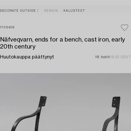
DECORATE OUTSIDE
DESIGN
KALUSTEET
1708408
Näfveqvarn, ends for a bench, cast iron, early
20th century
Huutokauppa päättynyt
18. huhti
19:32 CEST