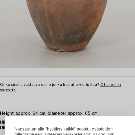
Onko sinulla vastaava esine jonka haluat arvioituttaa?
Ota meihin
yhteyttä
Height approx. 64 cm, diameter approx. 65 cm.
Ulkoiseen käyttöön liittyvää kulumista. Halkeamia. Loimua.
Napsauttamalla "hyväksy kaikki" suostut evästeiden
Ulkoiseen käyttöön liittyvää pintapölyä.
tallentamiseen laitteellesi verkkosivuston navigoinnin