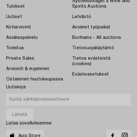
Systembolaget's Wine and
Tulokset
Spirits Auctions
Uutiset
Lehdistö
Kotiarviointi
Avoimet työpaikat
Asiakaspalvelu
Bonhams - All auctions
Toimitus
Tietosuojakäytäntö
Private Sales
Tietoa evästeistä
(cookies)
Arviointi & myyminen
Evästeasetukset
Ostaminen huutokaupassa
Uutiskirje
Lataa sovelluksemme
App Store