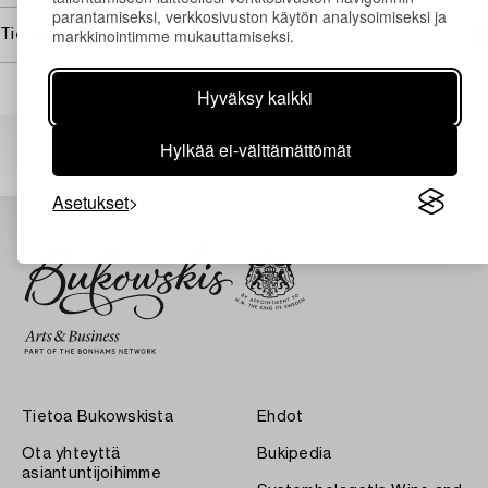
parantamiseksi, verkkosivuston käytön analysoimiseksi ja
markkinointimme mukauttamiseksi.
Tietoa ostamisesta
Hyväksy kaikki
Muiden katsomia kohteita
Hylkää ei-välttämättömät
Asetukset
Tietoa Bukowskista
Ehdot
Ota yhteyttä
Bukipedia
asiantuntijoihimme