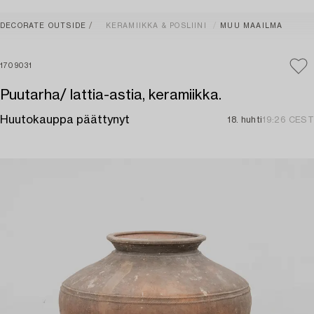
DECORATE OUTSIDE
KERAMIIKKA & POSLIINI
MUU MAAILMA
1709031
Puutarha/ lattia-astia, keramiikka.
Huutokauppa päättynyt
18. huhti
19:26 CEST