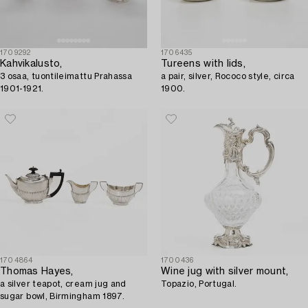
1709292
1706435
Kahvikalusto,
Tureens with lids,
3 osaa, tuontileimattu Prahassa
a pair, silver, Rococo style, circa
1901-1921.
1900.
1704864
1700436
Thomas Hayes,
Wine jug with silver mount,
a silver teapot, cream jug and
Topazio, Portugal.
sugar bowl, Birmingham 1897.