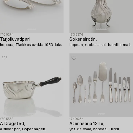
1709274
1705374
Tarjoiluvatipari,
Sokerisirotin,
hopeaa, Tšekkoslovakia 1950-luku.
hopeaa, ruotsalaiset tuontileimat.
1705532
1710084
A Dragsted,
Aterinsarja 12:lle,
a silver pot, Copenhagen,
yht. 87 osaa, hopeaa, Turku,