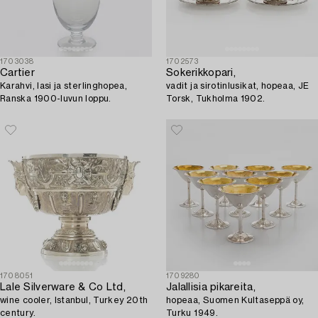
1703038
1702573
Cartier
Sokerikkopari,
Karahvi, lasi ja sterlinghopea,
vadit ja sirotinlusikat, hopeaa, JE
Ranska 1900-luvun loppu.
Torsk, Tukholma 1902.
1708051
1709280
Lale Silverware & Co Ltd,
Jalallisia pikareita,
wine cooler, Istanbul, Turkey 20th
hopeaa, Suomen Kultaseppä oy,
century.
Turku 1949.