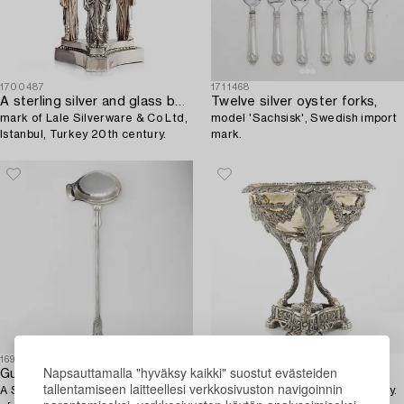
1700487
1711468
A sterling silver and glass bowl,
Twelve silver oyster forks,
mark of Lale Silverware & Co Ltd,
model 'Sachsisk', Swedish import
Istanbul, Turkey 20th century.
mark.
1698627
1653508
Napsauttamalla "hyväksy kaikki" suostut evästeiden
Gustaf Theodor Folcker
Decorative bowl,
tallentamiseen laitteellesi verkkosivuston navigoinnin
A Swedish silver soup ladle, mark
silver, Empire style, 20th century.