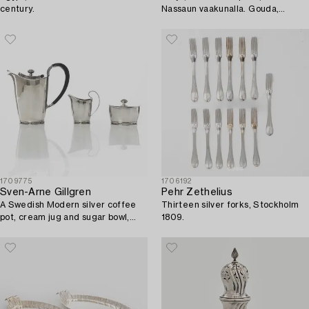
century.
Nassaun vaakunalla. Gouda,
Hollanti 1989.
1709775
1706192
Sven-Arne Gillgren
Pehr Zethelius
A Swedish Modern silver coffee
Thirteen silver forks, Stockholm
pot, cream jug and sugar bowl,
1809.
Stockholm 1965.