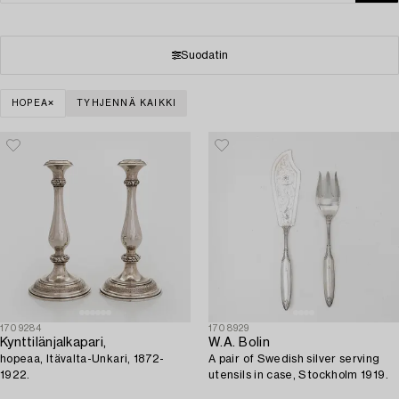
Suodatin
HOPEA
TYHJENNÄ KAIKKI
1709284
1708929
Kynttilänjalkapari,
W.A. Bolin
hopeaa, Itävalta-Unkari, 1872-
A pair of Swedish silver serving
1922.
utensils in case, Stockholm 1919.