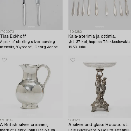
1703073
1709282
Tias Eckhoff
Kala-aterimia ja ottimia,
A pair of sterling silver carving
yht. 37 kpl, hopeaa Tšekkoslovakia
utensils, 'Cypress', Georg Jensen,
1950-luku.
Denmark.
1709542
1701230
A British silver creamer,
A silver and glass Rococo style centerpiece,
mark of Henry John Lias & Son,
Lale Silverware & Co Ltd, Istanbul,