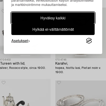
parantamiseksi, verkkosivuston käytön analysoimiseksi
of Gustaf Theodor Folcker,
ja markkinointimme mukauttamiseksi.
Stockholm 1855.
Hyväksy kaikki
Hylkää ei-välttämättömät
Asetukset
1706432
1704746
Tureen with lid,
Karahvi,
silver, Rococo style, circa 1900.
hopea, hiottu lasi, Pietari noin v.
1900.