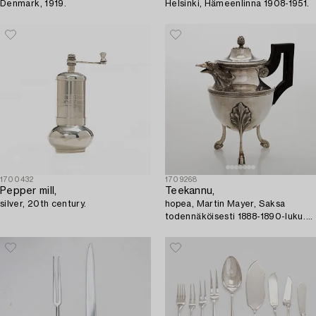
Denmark, 1919.
Helsinki, Hämeenlinna 1908-1951.
1700432
1709268
Pepper mill,
Teekannu,
silver, 20th century.
hopea, Martin Mayer, Saksa
todennäköisesti 1888-1890-luku.
Empiretyyli.