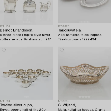
1711102
1709273
Berndt Erlandsson,
Tarjoiluvateja,
a three-piece Empire style silver
2 kpl samankaltaisia, hopeaa,
coffee service, Kristianstad, 1917.
Tšekkoslovakia 1929-1941.
1711364
1709295
Twelve silver cups,
G. Wijland,
Egypt, second half of the 20th
Malja, kullattua hopeaa, Orania-