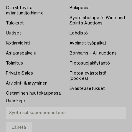
Ota yhteyttä
Bukipedia
asiantuntijoihimme
Systembolaget's Wine and
Tulokset
Spirits Auctions
Uutiset
Lehdistö
Kotiarviointi
Avoimet työpaikat
Asiakaspalvelu
Bonhams - All auctions
Toimitus
Tietosuojakäytäntö
Private Sales
Tietoa evästeistä
(cookies)
Arviointi & myyminen
Evästeasetukset
Ostaminen huutokaupassa
Uutiskirje