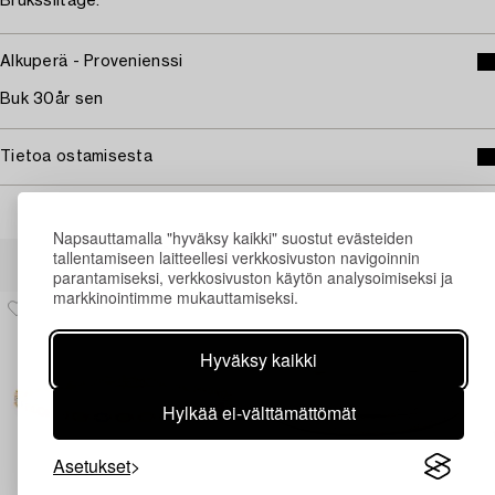
Bruksslitage.
Alkuperä - Provenienssi
Buk 30år sen
Tietoa ostamisesta
Napsauttamalla "hyväksy kaikki" suostut evästeiden
Muiden katsomia kohteita
tallentamiseen laitteellesi verkkosivuston navigoinnin
parantamiseksi, verkkosivuston käytön analysoimiseksi ja
markkinointimme mukauttamiseksi.
Hyväksy kaikki
Hylkää ei-välttämättömät
Asetukset