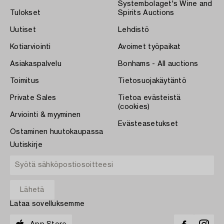
Systembolaget's Wine and
Tulokset
Spirits Auctions
Uutiset
Lehdistö
Kotiarviointi
Avoimet työpaikat
Asiakaspalvelu
Bonhams - All auctions
Toimitus
Tietosuojakäytäntö
Private Sales
Tietoa evästeistä
(cookies)
Arviointi & myyminen
Evästeasetukset
Ostaminen huutokaupassa
Uutiskirje
Lataa sovelluksemme