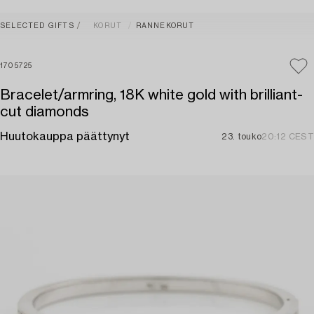
SELECTED GIFTS
KORUT
RANNEKORUT
1705725
Bracelet/armring, 18K white gold with brilliant-
cut diamonds
Huutokauppa päättynyt
23. touko
20:12 CEST