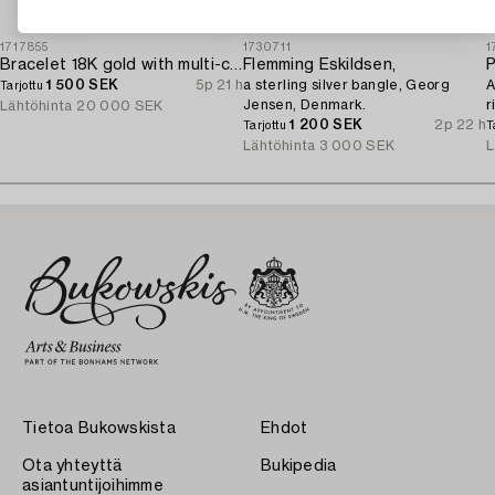
1717855
1730711
1
Bracelet 18K gold with multi-coloured sapphires and round brilliant-cut diamonds.
Flemming Eskildsen,
P
1 500 SEK
5p 21 h
a sterling silver bangle, Georg
A
Tarjottu
Jensen, Denmark.
r
Lähtöhinta
20 000 SEK
1 200 SEK
2p 22 h
a
Tarjottu
T
Lähtöhinta
3 000 SEK
L
Tietoa Bukowskista
Ehdot
Ota yhteyttä
Bukipedia
asiantuntijoihimme