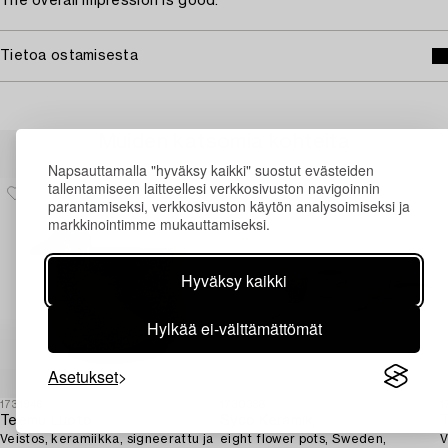
The overall impression is good.
Tietoa ostamisesta
Muiden katsomia kohteita
Napsauttamalla "hyväksy kaikki" suostut evästeiden
tallentamiseen laitteellesi verkkosivuston navigoinnin
parantamiseksi, verkkosivuston käytön analysoimiseksi ja
markkinointimme mukauttamiseksi.
Hyväksy kaikki
Hylkää ei-välttämättömät
Asetukset
1731946
1730338
1
Teemu Luoto
Syco Keramik,
Veistos, keramiikka, signeerattu ja
eight flower pots, Sweden,
V