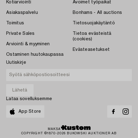
Kotiarviointi
Avoimet työpaikat
Asiakaspalvelu
Bonhams - All auctions
Toimitus
Tietosuojakäytäntö
Private Sales
Tietoa evästeistä
(cookies)
Arviointi & myyminen
Evästeasetukset
Ostaminen huutokaupassa
Uutiskirje
Lataa sovelluksemme
App Store
MAKSA
COPYRIGHT ©1870-2026 BUKOWSKI AUKTIONER AB