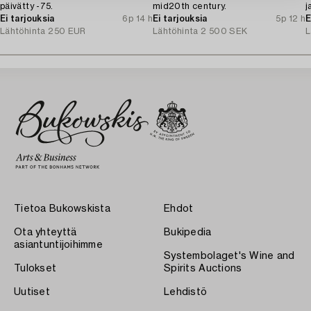
päivätty -75.
mid20th century.
j
Ei tarjouksia
6p 14 h
Ei tarjouksia
5p 12 h
E
Lähtöhinta
250 EUR
Lähtöhinta
2 500 SEK
L
Tietoa Bukowskista
Ehdot
Ota yhteyttä
Bukipedia
asiantuntijoihimme
Systembolaget's Wine and
Tulokset
Spirits Auctions
Uutiset
Lehdistö