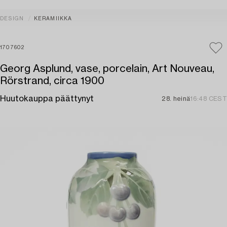
DESIGN
KERAMIIKKA
1707602
Georg Asplund, vase, porcelain, Art Nouveau,
Rörstrand, circa 1900
Huutokauppa päättynyt
28. heinä
16:48 CEST