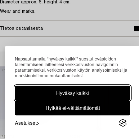
Diameter approx. 6, height 4 cm.
Wear and marks.
Tietoa ostamisesta
Muiden katsomia kohteita
Napsauttamalla "hyväksy kaikki" suostut evästeiden
tallentamiseen laitteellesi verkkosivuston navigoinnin
parantamiseksi, verkkosivuston käytön analysoimiseksi ja
markkinointimme mukauttamiseksi.
Hyväksy kaikki
Hylkää ei-välttämättömät
Asetukset
1730372
1730657
1