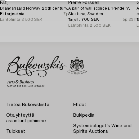
Fat,
Pierre Forssell
G
Drangsgaard Norway, 20th century.
A pair of wall sconces, 'Pendeln',
A
Ei tarjouksia
7p
Skultuna, Sweden.
c
Lähtöhinta
2 500 SEK
700 SEK
5p 23 h
Tarjottu
T
Lähtöhinta
2 500 SEK
L
Tietoa Bukowskista
Ehdot
Ota yhteyttä
Bukipedia
asiantuntijoihimme
Systembolaget's Wine and
Tulokset
Spirits Auctions