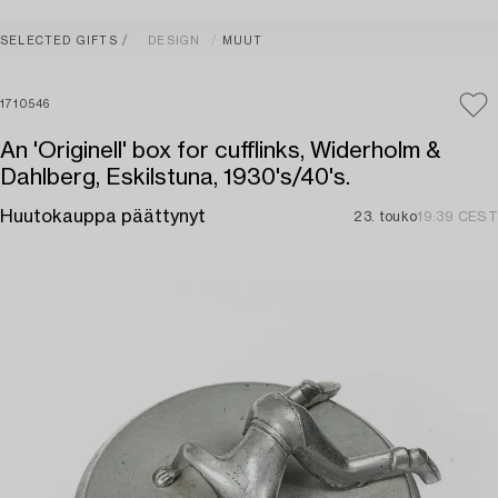
SELECTED GIFTS
DESIGN
MUUT
1710546
An 'Originell' box for cufflinks, Widerholm &
Dahlberg, Eskilstuna, 1930's/40's.
Huutokauppa päättynyt
23. touko
19:39 CEST