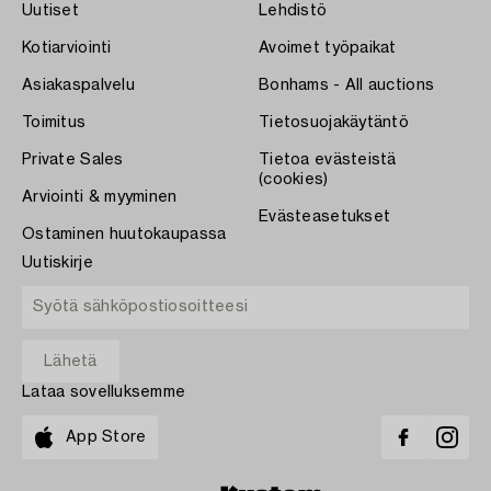
Uutiset
Lehdistö
Kotiarviointi
Avoimet työpaikat
Asiakaspalvelu
Bonhams - All auctions
Toimitus
Tietosuojakäytäntö
Private Sales
Tietoa evästeistä
(cookies)
Arviointi & myyminen
Evästeasetukset
Ostaminen huutokaupassa
Uutiskirje
Lataa sovelluksemme
App Store