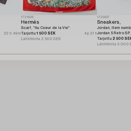
1731826
1725937
Hermès
Sneakers,
Scarf, "Au Coeur de la Vie".
Jordan, Item num
Jordan 5 Retro SP,
22 h 49m
Tarjottu
1 500 SEK
4p 21 h
Tarjottu
2 500 SE
Lähtöhinta
2 500 SEK
Lähtöhinta
5 000 