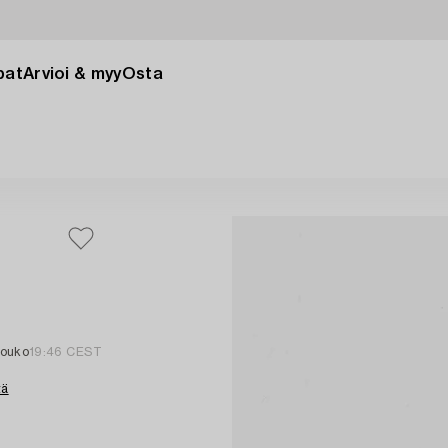
pat
Arvioi & myy
Osta
touko
19:46 CEST
tä