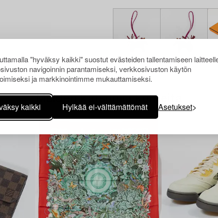
ttamalla "hyväksy kaikki" suostut evästeiden tallentamiseen laitteell
sivuston navigoinnin parantamiseksi, verkkosivuston käytön
oimiseksi ja markkinointimme mukauttamiseksi.
Muiden katsomia kohteita
väksy kaikki
Hylkää ei-välttämättömät
Asetukset