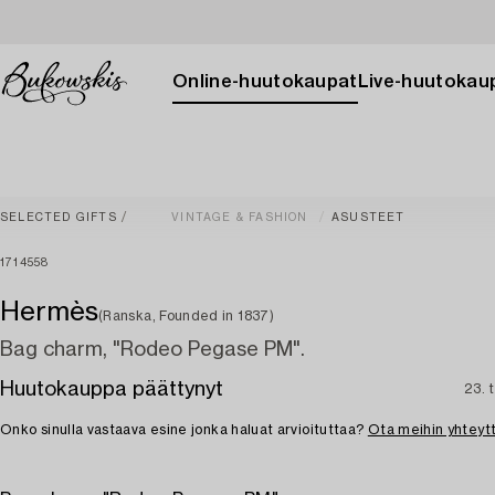
Online-huutokaupat
Live-huutokau
SELECTED GIFTS
VINTAGE & FASHION
ASUSTEET
1714558
Hermès
(Ranska, Founded in 1837)
Bag charm, "Rodeo Pegase PM".
Huutokauppa päättynyt
23. 
Onko sinulla vastaava esine jonka haluat arvioituttaa?
Ota meihin yhteyt