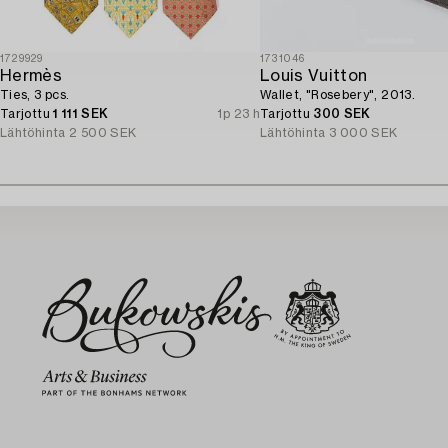
1729929
1731046
Hermès
Louis Vuitton
Ties, 3 pcs.
Wallet, "Rosebery", 2013.
Tarjottu
1 111 SEK
1p 23 h
Tarjottu
300 SEK
Lähtöhinta
2 500 SEK
Lähtöhinta
3 000 SEK