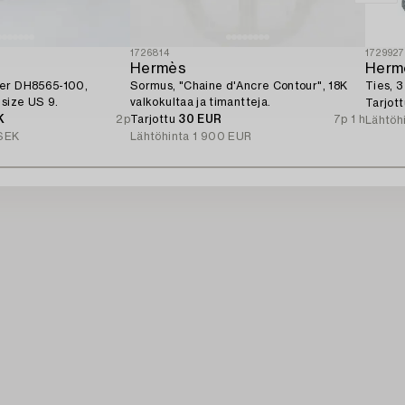
1726814
172992
Hermès
Herm
ber DH8565-100,
Sormus, "Chaine d'Ancre Contour", 18K
Ties, 3
 size US 9.
valkokultaa ja timantteja.
Tarjot
K
2p
Tarjottu
30 EUR
7p 1 h
Lähtöh
SEK
Lähtöhinta
1 900 EUR