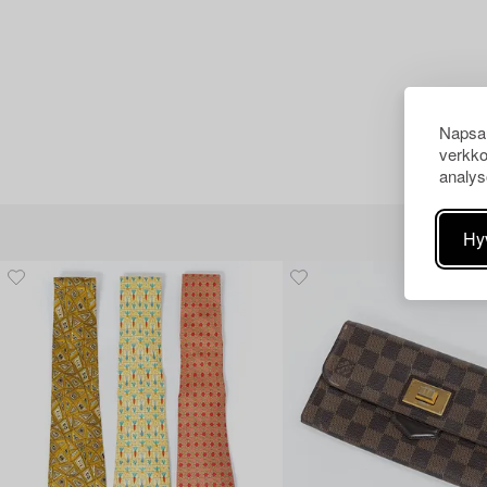
Napsau
verkko
analys
Hy