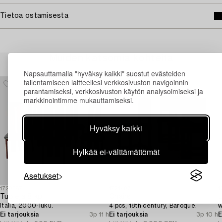
Tietoa ostamisesta
Muiden katsomia kohteita
Napsauttamalla "hyväksy kaikki" suostut evästeiden
tallentamiseen laitteellesi verkkosivuston navigoinnin
parantamiseksi, verkkosivuston käytön analysoimiseksi ja
markkinointimme mukauttamiseksi.
Hyväksy kaikki
Hylkää ei-välttämättömät
Asetukset
1728387
1721487
1
Tuoleja 8 kpl,
Chairs,
L
Italia, 2000-luku.
4 pcs, 18th century, Baroque.
w
Ei tarjouksia
3p 11 h
Ei tarjouksia
3p 10 h
E