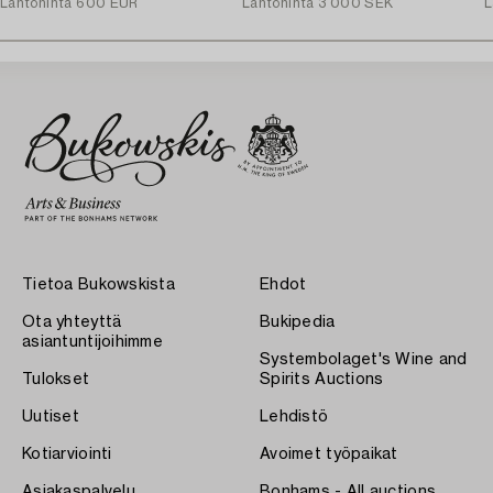
Lähtöhinta
600 EUR
Lähtöhinta
3 000 SEK
L
Tietoa Bukowskista
Ehdot
Ota yhteyttä
Bukipedia
asiantuntijoihimme
Systembolaget's Wine and
Tulokset
Spirits Auctions
Uutiset
Lehdistö
Kotiarviointi
Avoimet työpaikat
Asiakaspalvelu
Bonhams - All auctions