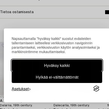
Tietoa ostamisesta
Muiden katsomia kohteita
Napsauttamalla "hyväksy kaikki" suostut evästeiden
tallentamiseen laitteellesi verkkosivuston navigoinnin
parantamiseksi, verkkosivuston käytön analysoimiseksi ja
markkinointimme mukauttamiseksi.
Hyväksy kaikki
Hylkää ei-välttämättömät
Asetukset
1729438
1729432
1
A folk art cupboard,
A Folk Art cabinet,
A
Dalarna, 19th century.
Dalecarlia, 19th century.
1