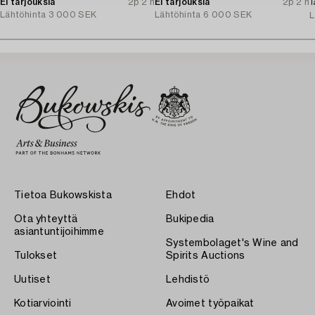
Ei tarjouksia
2p 2 h
Ei tarjouksia
2p 2 h
T
Lähtöhinta
3 000 SEK
Lähtöhinta
6 000 SEK
L
Tietoa Bukowskista
Ehdot
Ota yhteyttä
Bukipedia
asiantuntijoihimme
Systembolaget's Wine and
Tulokset
Spirits Auctions
Uutiset
Lehdistö
Kotiarviointi
Avoimet työpaikat