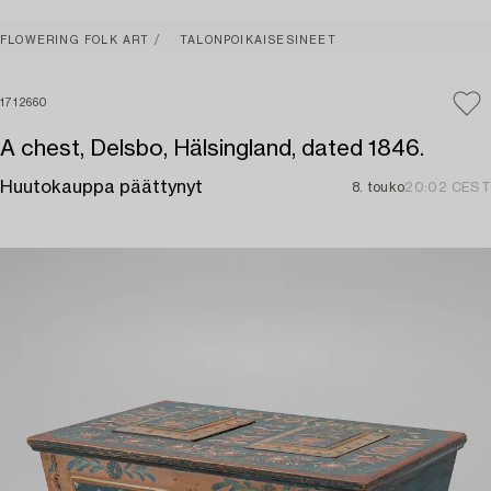
FLOWERING FOLK ART
TALONPOIKAISESINEET
1712660
A chest, Delsbo, Hälsingland, dated 1846.
Huutokauppa päättynyt
8. touko
20:02 CEST