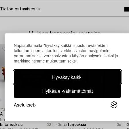
Tietoa ostamisesta
Muiden katsomia kohteita
Napsauttamalla "hyväksy kaikki" suostut evästeiden
tallentamiseen laitteellesi verkkosivuston navigoinnin
parantamiseksi, verkkosivuston käytön analysoimiseksi ja
markkinointimme mukauttamiseksi.
Hyväksy kaikki
Hylkää ei-välttämättömät
Asetukset
1729755
1731466
1
A four-piece gilt gesso rococo-style salon suite,
A side table,
D
first part 20th century.
possibly Italy, mid20th century.
p
Ei tarjouksia
22 h 43m
Ei tarjouksia
3p 1 h
2