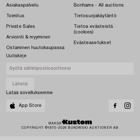
Asiakaspalvelu
Bonhams - All auctions
Toimitus
Tietosuojakäytäntö
Private Sales
Tietoa evästeistä
(cookies)
Arviointi & myyminen
Evästeasetukset
Ostaminen huutokaupassa
Uutiskirje
Lataa sovelluksemme
App Store
MAKSA
COPYRIGHT ©1870-2026 BUKOWSKI AUKTIONER AB