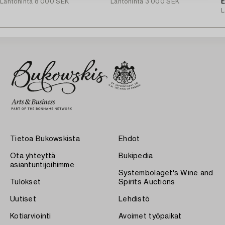
Lähtöhinta
8 000 SEK
Lähtöhinta
3 000 SEK
E
L
Tietoa Bukowskista
Ehdot
Ota yhteyttä
Bukipedia
asiantuntijoihimme
Systembolaget's Wine and
Tulokset
Spirits Auctions
Uutiset
Lehdistö
Kotiarviointi
Avoimet työpaikat