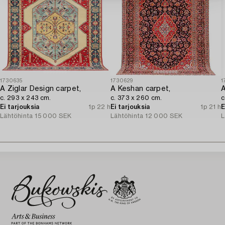
1730635
1730629
1
A Ziglar Design carpet,
A Keshan carpet,
A
c. 293 x 243 cm.
c. 373 x 260 cm.
c
Ei tarjouksia
1p 22 h
Ei tarjouksia
1p 21 h
E
Lähtöhinta
15 000 SEK
Lähtöhinta
12 000 SEK
L