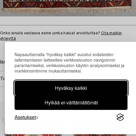
Onko sinulla vastaava esine jonka haluat arvioituttaa?
Ota meihin
yhteyttä
Napsauttamalla "hyväksy kaikki" suostut evästeiden
tallentamiseen laitteellesi verkkosivuston navigoinnin
Iänmukaista kulumaa. Hapsuvaurioita. Likaa. Vaurioita.
parantamiseksi, verkkosivuston käytön analysoimiseksi ja
markkinointimme mukauttamiseksi.
Tietoa ostamisesta
Hyväksy kaikki
Hylkää ei-välttämättömät
Muiden katsomia kohteita
Asetukset