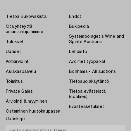
Tietoa Bukowskista
Ehdot
Ota yhteyttä
Bukipedia
asiantuntijoihimme
Systembolaget's Wine and
Tulokset
Spirits Auctions
Uutiset
Lehdistö
Kotiarviointi
Avoimet työpaikat
Asiakaspalvelu
Bonhams - All auctions
Toimitus
Tietosuojakäytäntö
Private Sales
Tietoa evästeistä
(cookies)
Arviointi & myyminen
Evästeasetukset
Ostaminen huutokaupassa
Uutiskirje