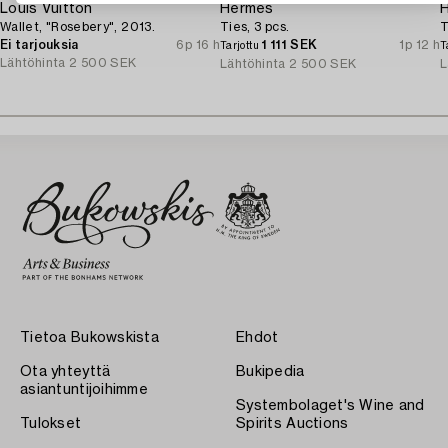
Louis Vuitton
Hermès
Wallet, "Rosebery", 2013.
Ties, 3 pcs.
T
Ei tarjouksia
6p 16 h
1 111 SEK
1p 12 h
Tarjottu
T
Lähtöhinta
2 500 SEK
Lähtöhinta
2 500 SEK
L
Tietoa Bukowskista
Ehdot
Ota yhteyttä
Bukipedia
asiantuntijoihimme
Systembolaget's Wine and
Tulokset
Spirits Auctions