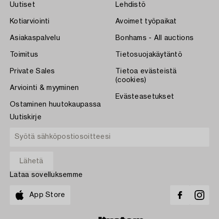
Uutiset
Lehdistö
Kotiarviointi
Avoimet työpaikat
Asiakaspalvelu
Bonhams - All auctions
Toimitus
Tietosuojakäytäntö
Private Sales
Tietoa evästeistä
(cookies)
Arviointi & myyminen
Evästeasetukset
Ostaminen huutokaupassa
Uutiskirje
Lataa sovelluksemme
App Store