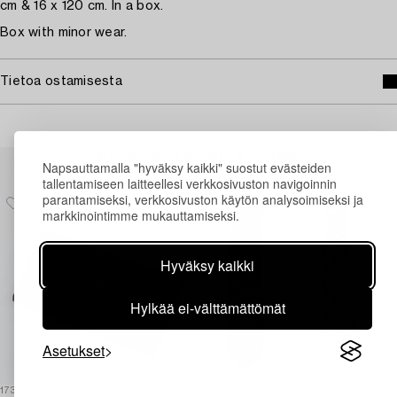
cm & 16 x 120 cm. In a box.
Box with minor wear.
Tietoa ostamisesta
Muiden katsomia kohteita
Napsauttamalla "hyväksy kaikki" suostut evästeiden
tallentamiseen laitteellesi verkkosivuston navigoinnin
parantamiseksi, verkkosivuston käytön analysoimiseksi ja
markkinointimme mukauttamiseksi.
Hyväksy kaikki
Hylkää ei-välttämättömät
Asetukset
1731046
1729927
1