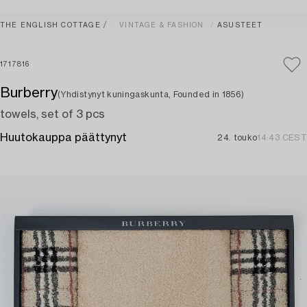
THE ENGLISH COTTAGE
VINTAGE & FASHION
ASUSTEET
1717816
Burberry
(Yhdistynyt kuningaskunta, Founded in 1856)
towels, set of 3 pcs
Huutokauppa päättynyt
24. touko
14:43 CEST