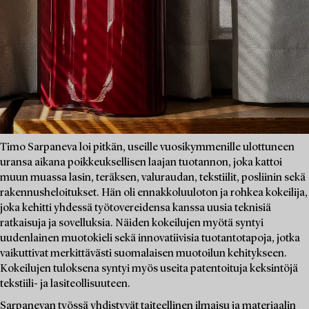
Timo Sarpaneva loi pitkän, useille vuosikymmenille ulottuneen
uransa aikana poikkeuksellisen laajan tuotannon, joka kattoi
muun muassa lasin, teräksen, valuraudan, tekstiilit, posliinin sekä
rakennusheloitukset. Hän oli ennakkoluuloton ja rohkea kokeilija,
joka kehitti yhdessä työtovereidensa kanssa uusia teknisiä
ratkaisuja ja sovelluksia. Näiden kokeilujen myötä syntyi
uudenlainen muotokieli sekä innovatiivisia tuotantotapoja, jotka
vaikuttivat merkittävästi suomalaisen muotoilun kehitykseen.
Kokeilujen tuloksena syntyi myös useita patentoituja keksintöjä
tekstiili- ja lasiteollisuuteen.
Sarpanevan työssä yhdistyvät taiteellinen ilmaisu ja materiaalin