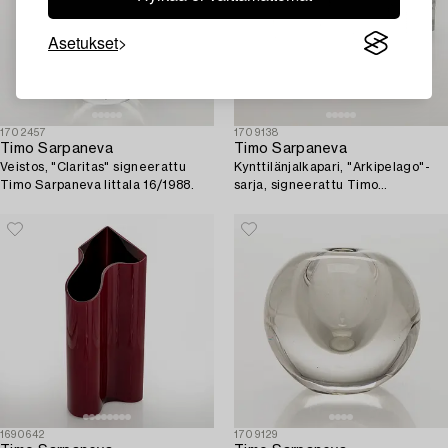
Asetukset
1702457
1709138
Timo Sarpaneva
Timo Sarpaneva
Veistos, "Claritas" signeerattu
Kynttilänjalkapari, "Arkipelago"-
Timo Sarpaneva Iittala 16/1988.
sarja, signeerattu Timo
Sarpaneva.
1690642
1709129