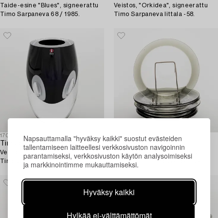
Taide-esine "Blues", signeerattu
Veistos, "Orkidea", signeerattu
Timo Sarpaneva 68 / 1985.
Timo Sarpaneva Iittala -58.
1707270
1710343
Napsauttamalla "hyväksy kaikki" suostut evästeiden
Timo Sarpaneva
Timo Sarpaneva
tallentamiseen laitteellesi verkkosivuston navigoinnin
Veistos "Claritas", signeerattu
Lautasia, 6 kpl, "Pantareuna",
parantamiseksi, verkkosivuston käytön analysoimiseksi
Timo Sarpaneva Iittala 2002.
signeerattu Timo Sarpaneva
ja markkinointimme mukauttamiseksi.
Iittala -57.
Hyväksy kaikki
Hylkää ei-välttämättömät