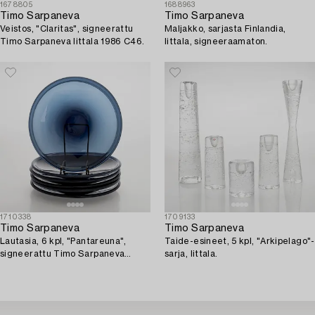
1678805
1688963
Timo Sarpaneva
Timo Sarpaneva
Veistos, "Claritas", signeerattu
Maljakko, sarjasta Finlandia,
Timo Sarpaneva Iittala 1986 C46.
Iittala, signeeraamaton.
1710338
1709133
Timo Sarpaneva
Timo Sarpaneva
Lautasia, 6 kpl, "Pantareuna",
Taide-esineet, 5 kpl, "Arkipelago"-
signeerattu Timo Sarpaneva
sarja, Iittala.
Iittala -57.