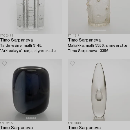
1702471
1711317
Timo Sarpaneva
Timo Sarpaneva
Taide-esine, malli 3145.
Maljakko, malli 3356, signeerattu
"Arkipelago"-sarja, signeerattu
Timo Sarpaneva -3356.
Timo Sarpaneva. Iittala.
1708155
1709130
Timo Sarpaneva
Timo Sarpaneva