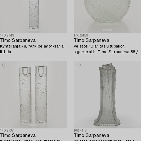
1709143
1702459
Timo Sarpaneva
Timo Sarpaneva
Kynttilänjalka, "Arkipelago"-sarja,
Veistos "Claritas Utupallo",
Iittala.
signeerattu Timo Sarpaneva 88 /
1988.
1709137
1687117
Timo Sarpaneva
Timo Sarpaneva