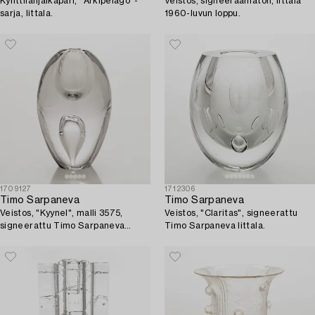
Kynttilänjalkapari, "Arkipelago"-
Veistos, signeeraamaton, Iittala
sarja, Iittala.
1960-luvun loppu.
1709127
1712306
Timo Sarpaneva
Timo Sarpaneva
Veistos, "Kyynel", malli 3575,
Veistos, "Claritas", signeerattu
signeerattu Timo Sarpaneva
Timo Sarpaneva Iittala.
Iittala.