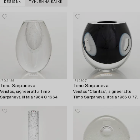
DESIGN
TYHJENNÄ KAIKKI
1702456
1712307
Timo Sarpaneva
Timo Sarpaneva
Veistos, signeerattu Timo
Veistos "Claritas", signeerattu
Sarpaneva Iittala 1984 C 1664.
Timo Sarpaneva Iittala 1986 C 77.