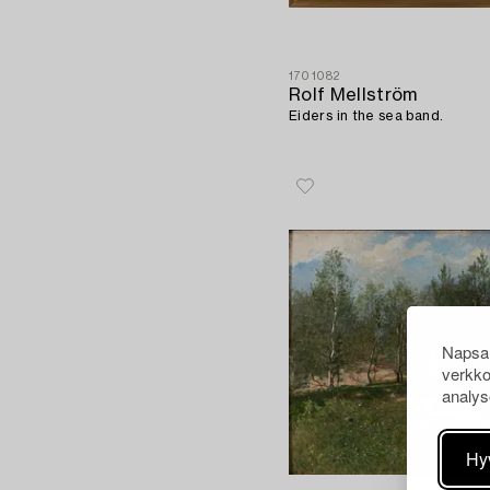
1701082
Rolf Mellström
Eiders in the sea band.
Napsau
verkko
analys
Hy