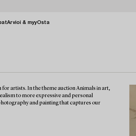
pat
Arvioi & myy
Osta
for artists. In the theme auction Animals in art,
 realism to more expressive and personal
 photography and painting that captures our