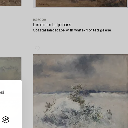
1695009
Lindorm Liljefors
Coastal landscape with white-fronted geese.
esi