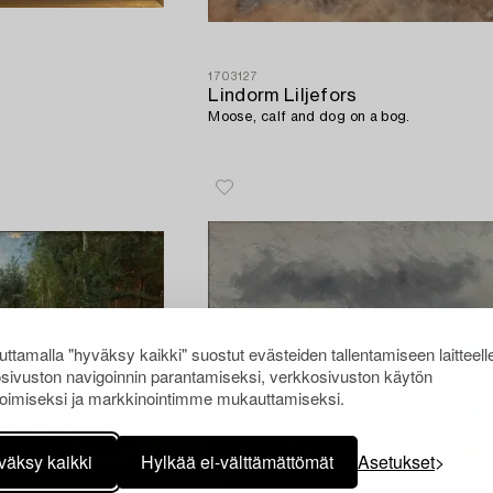
1703127
Lindorm Liljefors
Moose, calf and dog on a bog.
ttamalla "hyväksy kaikki" suostut evästeiden tallentamiseen laitteell
sivuston navigoinnin parantamiseksi, verkkosivuston käytön
oimiseksi ja markkinointimme mukauttamiseksi.
väksy kaikki
Hylkää ei-välttämättömät
Asetukset