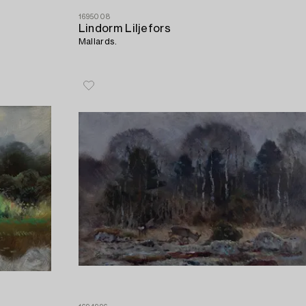
1695008
Lindorm Liljefors
Mallards.