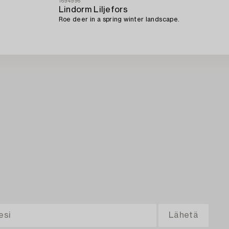
1694996
Lindorm Liljefors
Roe deer in a spring winter landscape.