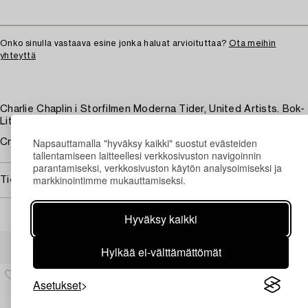
Onko sinulla vastaava esine jonka haluat arvioituttaa?
Ota meihin
yhteyttä
Charlie Chaplin i Storfilmen Moderna Tider, United Artists. Bok-
Lito AB, Borås. 100 x 70 cm. Unframed.
Napsauttamalla "hyväksy kaikki" suostut evästeiden
Creases.
tallentamiseen laitteellesi verkkosivuston navigoinnin
parantamiseksi, verkkosivuston käytön analysoimiseksi ja
markkinointimme mukauttamiseksi.
Tietoa ostamisesta
Hyväksy kaikki
Muiden katsomia kohteita
Hylkää ei-välttämättömät
Asetukset