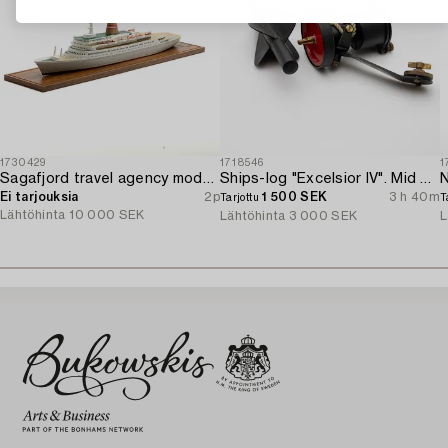
1730429
1718546
1
Sagafjord travel agency model / ship model.
Ships-log "Excelsior IV". Mid 20th century.
N
Ei tarjouksia
2p
1 500 SEK
3 h 40m
Tarjottu
T
Lähtöhinta
10 000 SEK
Lähtöhinta
3 000 SEK
L