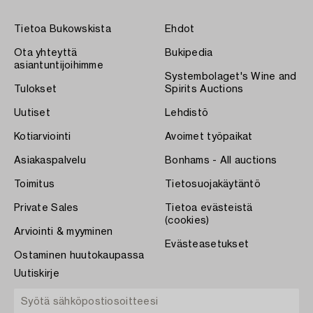
Tietoa Bukowskista
Ehdot
Ota yhteyttä
Bukipedia
asiantuntijoihimme
Systembolaget's Wine and
Tulokset
Spirits Auctions
Uutiset
Lehdistö
Kotiarviointi
Avoimet työpaikat
Asiakaspalvelu
Bonhams - All auctions
Toimitus
Tietosuojakäytäntö
Private Sales
Tietoa evästeistä
(cookies)
Arviointi & myyminen
Evästeasetukset
Ostaminen huutokaupassa
Uutiskirje