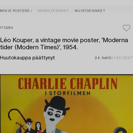
MOVIE POSTERS
KERÄILYESINEET
MUISTOESINEET
1712284
Léo Kouper, a vintage movie poster, 'Moderna
tider (Modern Times)', 1954.
Huutokauppa päättynyt
24. huhti
21:40 CEST