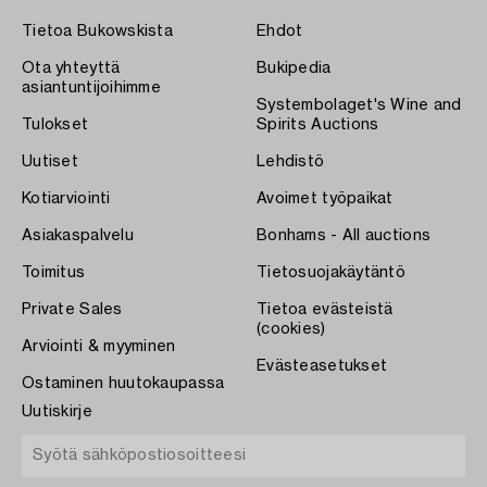
Tietoa Bukowskista
Ehdot
Ota yhteyttä
Bukipedia
asiantuntijoihimme
Systembolaget's Wine and
Tulokset
Spirits Auctions
Uutiset
Lehdistö
Kotiarviointi
Avoimet työpaikat
Asiakaspalvelu
Bonhams - All auctions
Toimitus
Tietosuojakäytäntö
Private Sales
Tietoa evästeistä
(cookies)
Arviointi & myyminen
Evästeasetukset
Ostaminen huutokaupassa
Uutiskirje