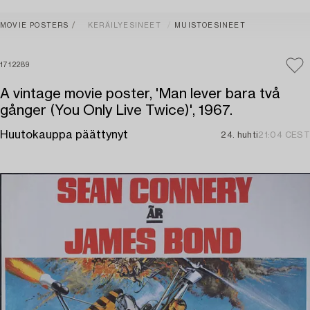
MOVIE POSTERS
KERÄILYESINEET
MUISTOESINEET
1712289
A vintage movie poster, 'Man lever bara två
gånger (You Only Live Twice)', 1967.
Huutokauppa päättynyt
24. huhti
21:04 CEST