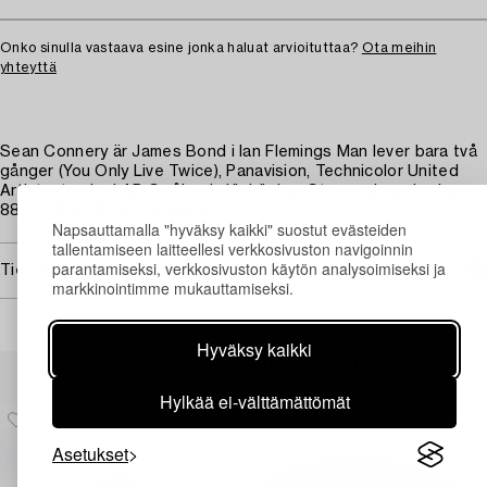
Onko sinulla vastaava esine jonka haluat arvioituttaa?
Ota meihin
yhteyttä
Sean Connery är James Bond i Ian Flemings Man lever bara två
gånger (You Only Live Twice), Panavision, Technicolor United
Artists, tryckeri AB Småland, Jönköping. Stamped numbering
886. 100 x 70 cm. Unframed.
Napsauttamalla "hyväksy kaikki" suostut evästeiden
tallentamiseen laitteellesi verkkosivuston navigoinnin
parantamiseksi, verkkosivuston käytön analysoimiseksi ja
Tietoa ostamisesta
markkinointimme mukauttamiseksi.
Hyväksy kaikki
Muiden katsomia kohteita
Hylkää ei-välttämättömät
Asetukset