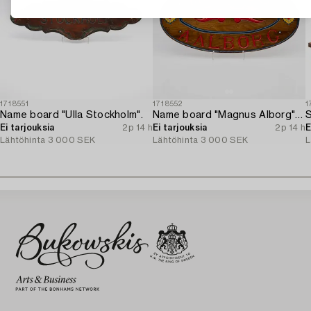
1718551
1718552
1
Name board "Ulla Stockholm".
Name board "Magnus Alborg" / "Veritas XXII (Köbenhavn" Copenhan).
Ei tarjouksia
2p 14 h
Ei tarjouksia
2p 14 h
E
Lähtöhinta
3 000 SEK
Lähtöhinta
3 000 SEK
L