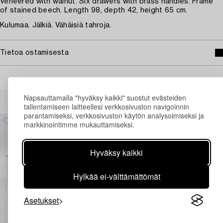
Veneered with walnut. Six drawers with brass handles. Frame
of stained beech. Length 98, depth 42, height 65 cm.
Kulumaa. Jälkiä. Vähäisiä tahroja.
Tietoa ostamisesta
Muiden katsomia kohteita
Napsauttamalla "hyväksy kaikki" suostut evästeiden
tallentamiseen laitteellesi verkkosivuston navigoinnin
parantamiseksi, verkkosivuston käytön analysoimiseksi ja
markkinointimme mukauttamiseksi.
Hyväksy kaikki
Hylkää ei-välttämättömät
Asetukset