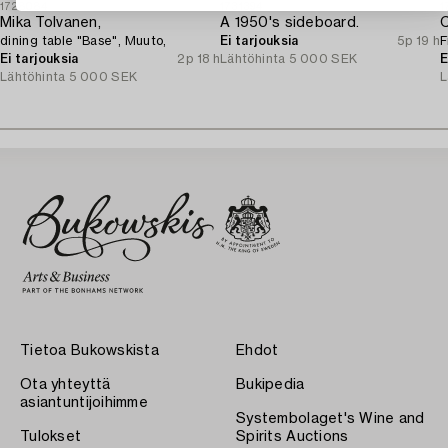
1728084
1731394
1
Mika Tolvanen,
A 1950's sideboard.
C
dining table "Base", Muuto,
Ei tarjouksia
5p 19 h
F
Ei tarjouksia
2p 18 h
Lähtöhinta
5 000 SEK
E
Lähtöhinta
5 000 SEK
L
Tietoa Bukowskista
Ehdot
Ota yhteyttä
Bukipedia
asiantuntijoihimme
Systembolaget's Wine and
Tulokset
Spirits Auctions