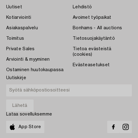
Uutiset
Lehdistö
Kotiarviointi
Avoimet työpaikat
Asiakaspalvelu
Bonhams - All auctions
Toimitus
Tietosuojakäytäntö
Private Sales
Tietoa evästeistä
(cookies)
Arviointi & myyminen
Evästeasetukset
Ostaminen huutokaupassa
Uutiskirje
Lataa sovelluksemme
App Store