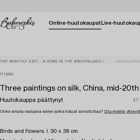
Online-huutokaupat
Live-huutokau
THE MONTHLY EDIT – A HOME IN THE ARCHIPELAGO
AASIALAINE
1713285
Three paintings on silk, China, mid-20th
Huutokauppa päättynyt
27.
Onko sinulla vastaava esine jonka haluat arvioituttaa?
Ota meihin yhteyt
Birds and flowers. I. 30 x 38 cm.