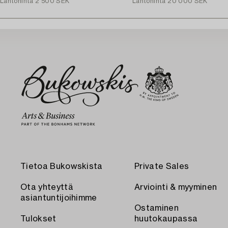
Lähtöhinta
2 500 SEK
Lähtöhinta
20 000 SEK
Tietoa Bukowskista
Private Sales
Ota yhteyttä
Arviointi & myyminen
asiantuntijoihimme
Ostaminen
Tulokset
huutokaupassa