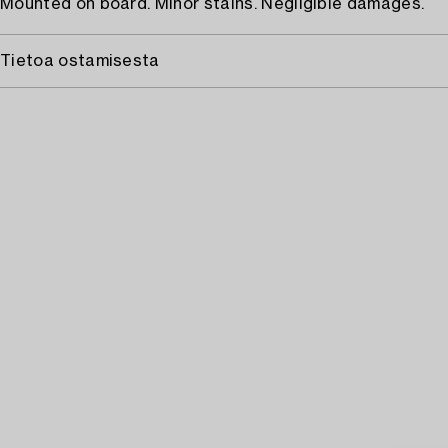
Mounted on board. Minor stains. Negligible damages.
Tietoa ostamisesta