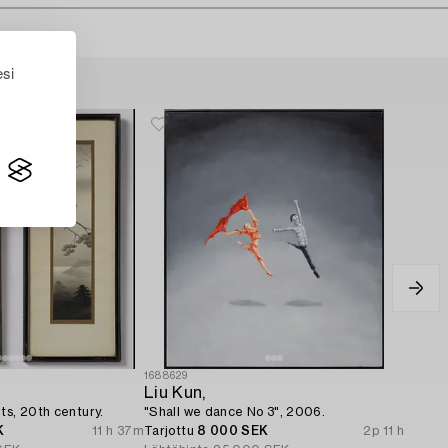
esi
1688629
Liu Kun,
ts, 20th century.
"Shall we dance No 3", 2006.
K
11 h 37m
Tarjottu
8 000 SEK
2p 11 h