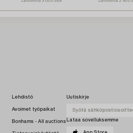
Lähtöhinta
3 000 SEK
Lähtöhinta
2 500 
Lehdistö
Uutiskirje
Avoimet työpaikat
Lataa sovelluksemme
Bonhams - All auctions
App Store