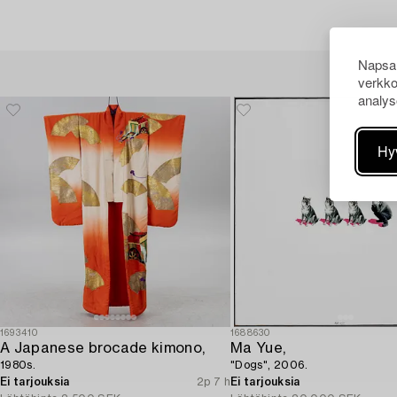
Napsau
verkko
analys
Hy
1693410
1688630
A Japanese brocade kimono,
Ma Yue,
1980s.
"Dogs", 2006.
Ei tarjouksia
2p 7 h
Ei tarjouksia