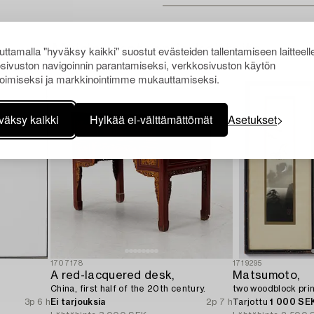
Muiden katsomia kohteita
ttamalla "hyväksy kaikki" suostut evästeiden tallentamiseen laitteell
sivuston navigoinnin parantamiseksi, verkkosivuston käytön
oimiseksi ja markkinointimme mukauttamiseksi.
väksy kaikki
Hylkää ei-välttämättömät
Asetukset
1707178
1719295
A red-lacquered desk,
Matsumoto,
China, first half of the 20th century.
two woodblock prin
3p 6 h
Ei tarjouksia
2p 7 h
Tarjottu
1 000 SE