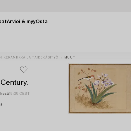
pat
Arvioi & myy
Osta
N KERAMIIKKA JA TAIDEKÄSITYÖ
MUUT
 Century.
 kesä
19:28 CEST
tä