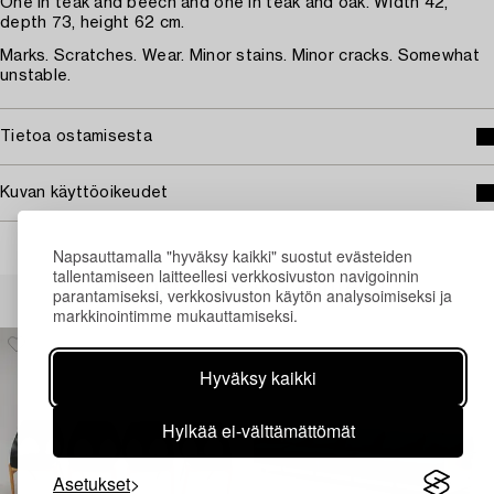
One in teak and beech and one in teak and oak. Width 42,
depth 73, height 62 cm.
Marks. Scratches. Wear. Minor stains. Minor cracks. Somewhat
unstable.
Tietoa ostamisesta
Kuvan käyttöoikeudet
Napsauttamalla "hyväksy kaikki" suostut evästeiden
tallentamiseen laitteellesi verkkosivuston navigoinnin
Muiden katsomia kohteita
parantamiseksi, verkkosivuston käytön analysoimiseksi ja
markkinointimme mukauttamiseksi.
Hyväksy kaikki
Hylkää ei-välttämättömät
Asetukset