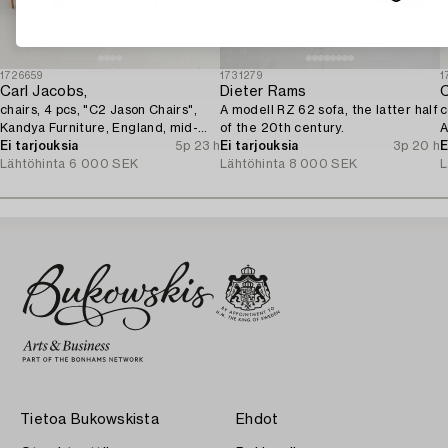
1726659
1731279
1
Carl Jacobs,
Dieter Rams
C
chairs, 4 pcs, "C2 Jason Chairs",
A modell RZ 62 sofa, the latter half
c
Kandya Furniture, England, mid-
of the 20th century.
A
20th century.
Ei tarjouksia
5p 23 h
Ei tarjouksia
3p 20 h
E
Lähtöhinta
6 000 SEK
Lähtöhinta
8 000 SEK
L
Tietoa Bukowskista
Ehdot