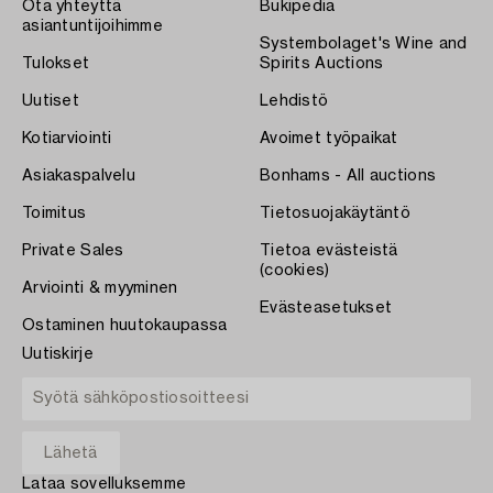
Ota yhteyttä
Bukipedia
asiantuntijoihimme
Systembolaget's Wine and
Tulokset
Spirits Auctions
Uutiset
Lehdistö
Kotiarviointi
Avoimet työpaikat
Asiakaspalvelu
Bonhams - All auctions
Toimitus
Tietosuojakäytäntö
Private Sales
Tietoa evästeistä
(cookies)
Arviointi & myyminen
Evästeasetukset
Ostaminen huutokaupassa
Uutiskirje
Lataa sovelluksemme