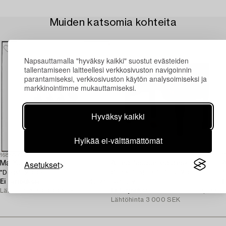
Muiden katsomia kohteita
Napsauttamalla "hyväksy kaikki" suostut evästeiden
tallentamiseen laitteellesi verkkosivuston navigoinnin
parantamiseksi, verkkosivuston käytön analysoimiseksi ja
markkinointimme mukauttamiseksi.
Hyväksy kaikki
Hylkää ei-välttämättömät
1688630
1707178
1
Asetukset
Ma Yue,
A red-lacquered desk,
A
"Dogs", 2006.
China, first half of the 20th
1
Ei tarjouksia
4p 21 h
century.
E
Lähtöhinta
20 000 SEK
Ei tarjouksia
3p 23 h
L
Lähtöhinta
3 000 SEK