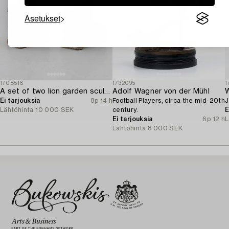
Asetukset
1708518
1732095
1
A set of two lion garden sculptures.
Adolf Wagner von der Mühl
W
Ei tarjouksia
8p 14 h
Football Players, circa the mid-20th
J
Lähtöhinta
10 000 SEK
century.
E
Ei tarjouksia
6p 12 h
L
Lähtöhinta
8 000 SEK