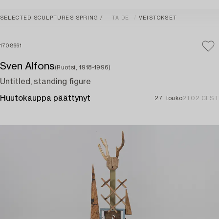
SELECTED SCULPTURES SPRING
TAIDE
VEISTOKSET
1708661
Sven Alfons
(Ruotsi, 1918-1996)
Untitled, standing figure
Huutokauppa päättynyt
27. touko
21:02 CEST