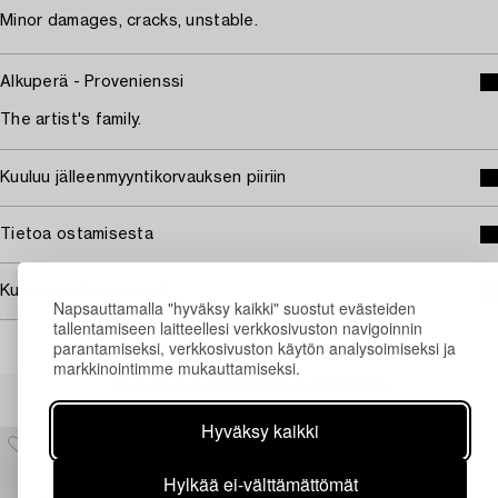
Minor damages, cracks, unstable.
Alkuperä - Provenienssi
The artist's family.
Kuuluu jälleenmyyntikorvauksen piiriin
Tietoa ostamisesta
Kuvan käyttöoikeudet
Napsauttamalla "hyväksy kaikki" suostut evästeiden
tallentamiseen laitteellesi verkkosivuston navigoinnin
parantamiseksi, verkkosivuston käytön analysoimiseksi ja
markkinointimme mukauttamiseksi.
Muiden katsomia kohteita
Hyväksy kaikki
Hylkää ei-välttämättömät