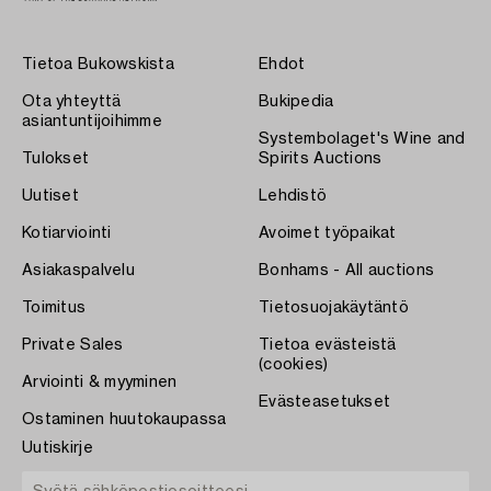
Tietoa Bukowskista
Ehdot
Ota yhteyttä
Bukipedia
asiantuntijoihimme
Systembolaget's Wine and
Tulokset
Spirits Auctions
Uutiset
Lehdistö
Kotiarviointi
Avoimet työpaikat
Asiakaspalvelu
Bonhams - All auctions
Toimitus
Tietosuojakäytäntö
Private Sales
Tietoa evästeistä
(cookies)
Arviointi & myyminen
Evästeasetukset
Ostaminen huutokaupassa
Uutiskirje