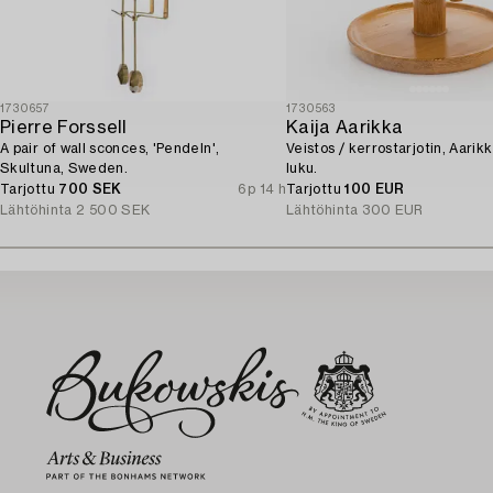
1730657
1730563
Pierre Forssell
Kaija Aarikka
A pair of wall sconces, 'Pendeln',
Veistos / kerrostarjotin, Aarik
Skultuna, Sweden.
luku.
Tarjottu
700 SEK
6p 14 h
Tarjottu
100 EUR
Lähtöhinta
2 500 SEK
Lähtöhinta
300 EUR