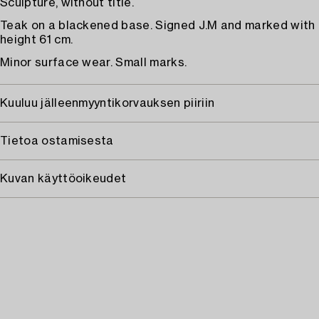
Sculpture, without title.
Teak on a blackened base. Signed J.M and marked with a
height 61 cm.
Minor surface wear. Small marks.
Kuuluu jälleenmyyntikorvauksen piiriin
Tietoa ostamisesta
Kuvan käyttöoikeudet