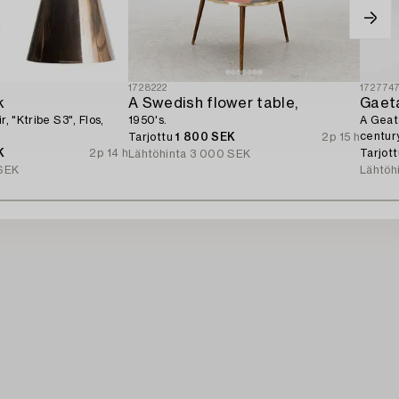
1728222
172774
k
A Swedish flower table,
Gaeta
r, "Ktribe S3", Flos,
1950's.
A Geata
century
Tarjottu
1 800 SEK
2p 15 h
K
2p 14 h
Tarjot
Lähtöhinta
3 000 SEK
SEK
Lähtöh