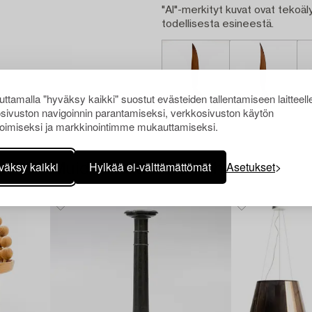
"AI"-merkityt kuvat ovat tekoäly
todellisesta esineestä.
ttamalla "hyväksy kaikki" suostut evästeiden tallentamiseen laitteell
sivuston navigoinnin parantamiseksi, verkkosivuston käytön
oimiseksi ja markkinointimme mukauttamiseksi.
väksy kaikki
Hylkää ei-välttämättömät
Asetukset
Muiden katsomia kohteita