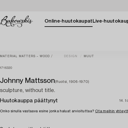
Online-huutokaupat
Live-huutokau
MATERIAL MATTERS – WOOD
DESIGN
MUUT
1716320
Johnny Mattsson
(Ruotsi, 1906-1970)
sculpture, without title.
Huutokauppa päättynyt
14. t
Onko sinulla vastaava esine jonka haluat arvioituttaa?
Ota meihin yhteyt