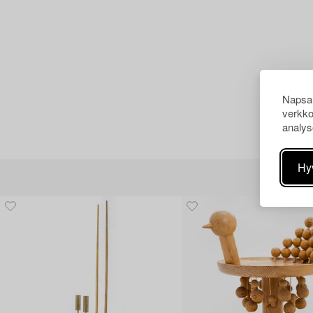
Napsau
verkko
analys
Hy