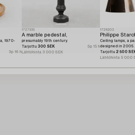
1727935
1728203
A marble pedestal,
Philippe Starc
ka, 1970-
presumably 19th century.
Ceiling lamps, a pai
designed in 2005.
Tarjottu
300 SEK
5p 15 h
3p 16 h
Tarjottu
2 500 SE
Lähtöhinta
3 000 SEK
Lähtöhinta
5 000 