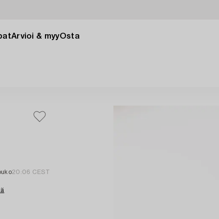
pat
Arvioi & myy
Osta
ouko
20:06 CEST
tä