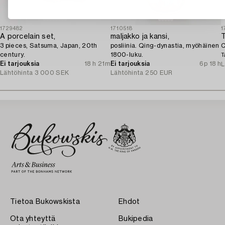
1729482
1710518
1
A porcelain set,
maljakko ja kansi,
T
3 pieces, Satsuma, Japan, 20th
posliinia. Qing-dynastia, myöhäinen
C
century.
1800-luku.
T
Ei tarjouksia
18 h 21m
Ei tarjouksia
6p 18 h
L
Lähtöhinta
3 000 SEK
Lähtöhinta
250 EUR
Tietoa Bukowskista
Ehdot
Ota yhteyttä
Bukipedia