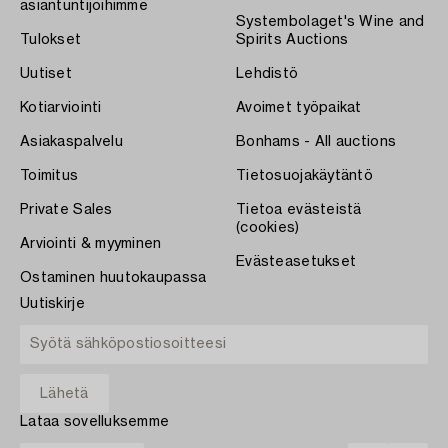
asiantuntijoihimme
Systembolaget's Wine and
Tulokset
Spirits Auctions
Uutiset
Lehdistö
Kotiarviointi
Avoimet työpaikat
Asiakaspalvelu
Bonhams - All auctions
Toimitus
Tietosuojakäytäntö
Private Sales
Tietoa evästeistä
(cookies)
Arviointi & myyminen
Evästeasetukset
Ostaminen huutokaupassa
Uutiskirje
Lataa sovelluksemme