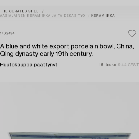
THE CURATED SHELF
AASIALAINEN KERAMIIKKA JA TAIDEKÄSITYÖ
KERAMIIKKA
1702494
A blue and white export porcelain bowl, China,
Qing dynasty early 19th century.
Huutokauppa päättynyt
16. touko
19:44 CEST