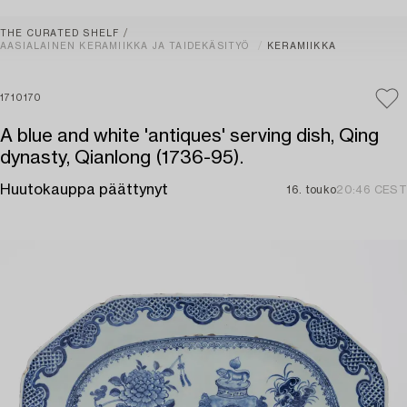
THE CURATED SHELF
AASIALAINEN KERAMIIKKA JA TAIDEKÄSITYÖ
KERAMIIKKA
1710170
A blue and white 'antiques' serving dish, Qing
dynasty, Qianlong (1736-95).
Huutokauppa päättynyt
16. touko
20:46 CEST