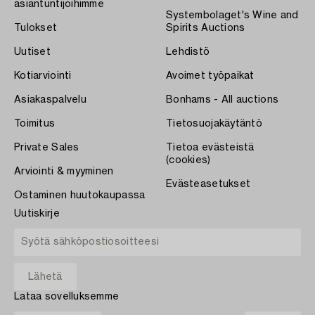
asiantuntijoihimme
Systembolaget's Wine and
Tulokset
Spirits Auctions
Uutiset
Lehdistö
Kotiarviointi
Avoimet työpaikat
Asiakaspalvelu
Bonhams - All auctions
Toimitus
Tietosuojakäytäntö
Private Sales
Tietoa evästeistä
(cookies)
Arviointi & myyminen
Evästeasetukset
Ostaminen huutokaupassa
Uutiskirje
Lataa sovelluksemme