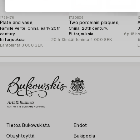
1729476
1720506
1
Plate and vase,
Two porcelain plaques,
A
Famille Verte, China, early 20th
China, 20th century.
3
century.
Ei tarjouksia
6p 18 h
c
Ei tarjouksia
20 h 13m
Lähtöhinta
4 000 SEK
E
Lähtöhinta
3 000 SEK
L
Tietoa Bukowskista
Ehdot
Ota yhteyttä
Bukipedia