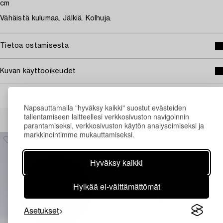
cm
Vähäistä kulumaa. Jälkiä. Kolhuja.
Tietoa ostamisesta
Kuvan käyttöoikeudet
Napsauttamalla "hyväksy kaikki" suostut evästeiden
Muiden katsomia kohteita
tallentamiseen laitteellesi verkkosivuston navigoinnin
parantamiseksi, verkkosivuston käytön analysoimiseksi ja
markkinointimme mukauttamiseksi.
Hyväksy kaikki
Hylkää ei-välttämättömät
Asetukset