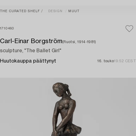
THE CURATED SHELF
DESIGN
MUUT
1710460
Carl-Einar Borgström
(Ruotsi, 1914-1981)
sculpture, "The Ballet Girl"
Huutokauppa päättynyt
16. touko
19:52 CEST