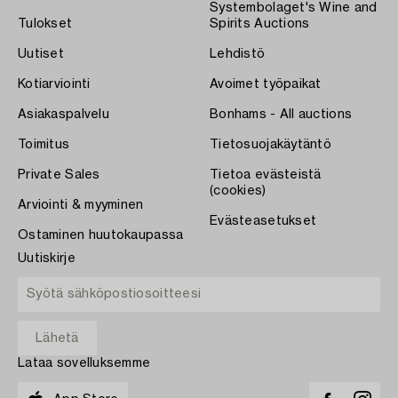
Systembolaget's Wine and
Tulokset
Spirits Auctions
Uutiset
Lehdistö
Kotiarviointi
Avoimet työpaikat
Asiakaspalvelu
Bonhams - All auctions
Toimitus
Tietosuojakäytäntö
Private Sales
Tietoa evästeistä
(cookies)
Arviointi & myyminen
Evästeasetukset
Ostaminen huutokaupassa
Uutiskirje
Lataa sovelluksemme