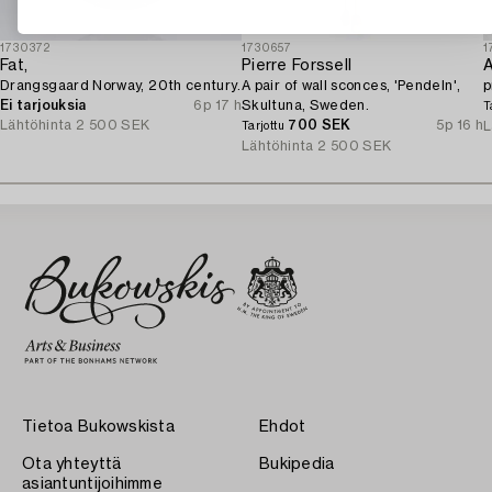
1730372
1730657
1
Fat,
Pierre Forssell
A
Drangsgaard Norway, 20th century.
A pair of wall sconces, 'Pendeln',
p
Ei tarjouksia
6p 17 h
Skultuna, Sweden.
T
Lähtöhinta
2 500 SEK
700 SEK
5p 16 h
L
Tarjottu
Lähtöhinta
2 500 SEK
Tietoa Bukowskista
Ehdot
Ota yhteyttä
Bukipedia
asiantuntijoihimme