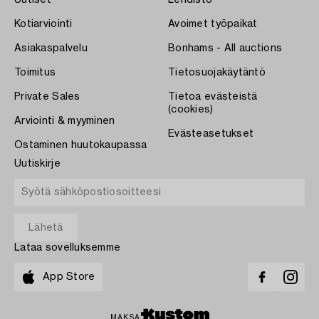
Uutiset
Lehdistö
Kotiarviointi
Avoimet työpaikat
Asiakaspalvelu
Bonhams - All auctions
Toimitus
Tietosuojakäytäntö
Private Sales
Tietoa evästeistä
(cookies)
Arviointi & myyminen
Evästeasetukset
Ostaminen huutokaupassa
Uutiskirje
Lataa sovelluksemme
App Store
MAKSA