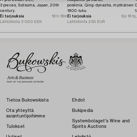
3 pieces, Satsuma, Japan, 20th
posliinia. Qing-dynastia, myöhäinen
C
century.
1800-luku.
T
Ei tarjouksia
18 h 18m
Ei tarjouksia
6p 18 h
L
Lähtöhinta
3 000 SEK
Lähtöhinta
250 EUR
Tietoa Bukowskista
Ehdot
Ota yhteyttä
Bukipedia
asiantuntijoihimme
Systembolaget's Wine and
Tulokset
Spirits Auctions