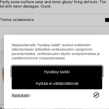
Partly some surface wear and minor glaze/ firing defects. The
lid with minor damages. Crack.
Tietoa ostamisesta
Muiden katsomia kohteita
Napsauttamalla "hyväksy kaikki" suostut evästeiden
tallentamiseen laitteellesi verkkosivuston navigoinnin
parantamiseksi, verkkosivuston käytön analysoimiseksi ja
markkinointimme mukauttamiseksi.
Hyväksy kaikki
Hylkää ei-välttämättömät
Asetukset
1729482
1710518
1
A porcelain set,
maljakko ja kansi,
T