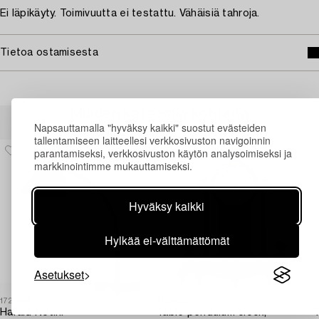
Ei läpikäyty. Toimivuutta ei testattu. Vähäisiä tahroja.
Tietoa ostamisesta
Muiden katsomia kohteita
Napsauttamalla "hyväksy kaikki" suostut evästeiden
tallentamiseen laitteellesi verkkosivuston navigoinnin
parantamiseksi, verkkosivuston käytön analysoimiseksi ja
markkinointimme mukauttamiseksi.
Hyväksy kaikki
Hylkää ei-välttämättömät
Asetukset
1725145
1724665
1
Harald Notini
Table pendulum clock,
T