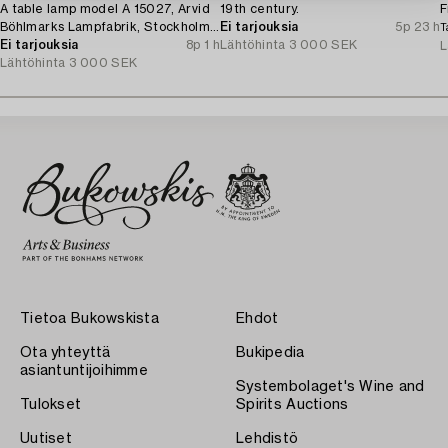
A table lamp model A 15027, Arvid
19th century.
F
Böhlmarks Lampfabrik, Stockholm,
Ei tarjouksia
5p 23 h
T
1930s.
Ei tarjouksia
8p 1 h
Lähtöhinta
3 000 SEK
L
Lähtöhinta
3 000 SEK
Tietoa Bukowskista
Ehdot
Ota yhteyttä
Bukipedia
asiantuntijoihimme
Systembolaget's Wine and
Tulokset
Spirits Auctions
Uutiset
Lehdistö