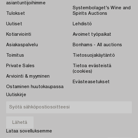
asiantuntijoihimme
Systembolaget's Wine and
Tulokset
Spirits Auctions
Uutiset
Lehdistö
Kotiarviointi
Avoimet työpaikat
Asiakaspalvelu
Bonhams - All auctions
Toimitus
Tietosuojakäytäntö
Private Sales
Tietoa evästeistä
(cookies)
Arviointi & myyminen
Evästeasetukset
Ostaminen huutokaupassa
Uutiskirje
Lataa sovelluksemme