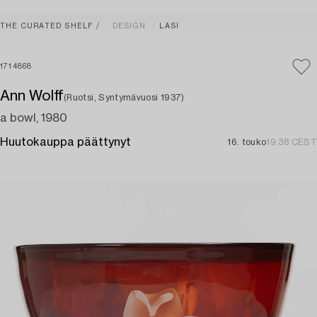
THE CURATED SHELF
DESIGN
LASI
1714868
Ann Wolff
(Ruotsi, Syntymävuosi 1937)
a bowl, 1980
Huutokauppa päättynyt
16. touko
19:38 CEST