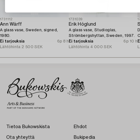
1731112
1731039
1
Ann Wärff
Erik Höglund
A glass vase, Sweden, signed,
A glass vase, Studioglas,
D
1980.
Strömbergshyttan, Sweden, 1997.
C
Ei tarjouksia
6p 8 h
Ei tarjouksia
6p 10 h
E
Lähtöhinta
2 500 SEK
Lähtöhinta
4 000 SEK
L
Tietoa Bukowskista
Ehdot
Ota yhteyttä
Bukipedia