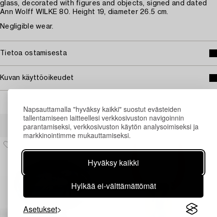
glass, decorated with figures and objects, signed and dated
Ann Wolff WILKE 80. Height 19, diameter 26.5 cm.
Negligible wear.
Tietoa ostamisesta
Kuvan käyttöoikeudet
Napsauttamalla "hyväksy kaikki" suostut evästeiden
tallentamiseen laitteellesi verkkosivuston navigoinnin
Muiden katsomia kohteita
parantamiseksi, verkkosivuston käytön analysoimiseksi ja
markkinointimme mukauttamiseksi.
Hyväksy kaikki
Hylkää ei-välttämättömät
Asetukset