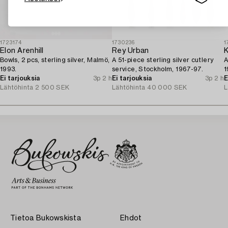
1723174
1730236
1
Elon Arenhill
Rey Urban
K
Bowls, 2 pcs, sterling silver, Malmö,
A 51-piece sterling silver cutlery
A
1993.
service, Stockholm, 1967-97.
1
Ei tarjouksia
3p 2 h
Ei tarjouksia
3p 2 h
E
Lähtöhinta
2 500 SEK
Lähtöhinta
40 000 SEK
L
Tietoa Bukowskista
Ehdot