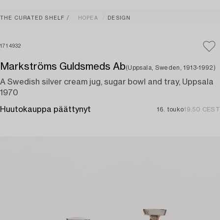
THE CURATED SHELF
HOPEA
DESIGN
1714932
Markströms Guldsmeds Ab
(Uppsala, Sweden, 1913-1992)
A Swedish silver cream jug, sugar bowl and tray, Uppsala
1970
Huutokauppa päättynyt
16. touko
19:50 CEST