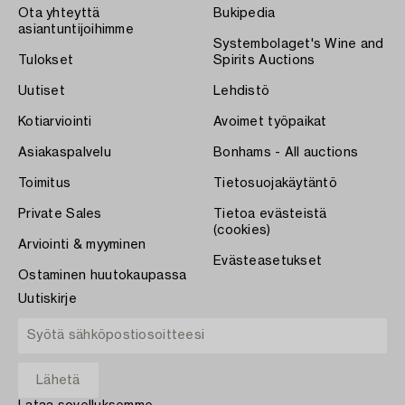
Ota yhteyttä
Bukipedia
asiantuntijoihimme
Systembolaget's Wine and
Tulokset
Spirits Auctions
Uutiset
Lehdistö
Kotiarviointi
Avoimet työpaikat
Asiakaspalvelu
Bonhams - All auctions
Toimitus
Tietosuojakäytäntö
Private Sales
Tietoa evästeistä
(cookies)
Arviointi & myyminen
Evästeasetukset
Ostaminen huutokaupassa
Uutiskirje